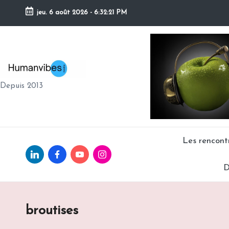
jeu. 6 août 2026
-
6:32:22 PM
Skip
to
content
H
Depuis 2013
U
M
A
Les rencon
Linkedin.com
facebook.com
Youtube.com
Instagram.com
N
D
V
IB
broutises
E