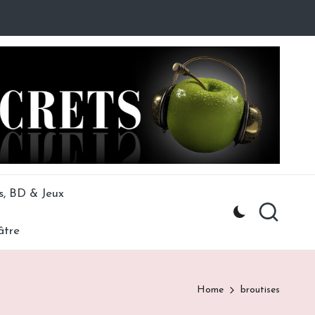
s, BD & Jeux
âtre
Home
broutises