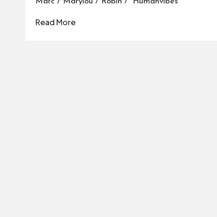
Marc / Marylou / Robin / Humanvibes
Read More