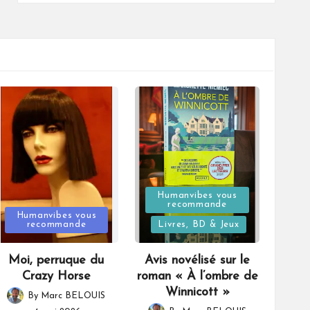
Posted
Humanvibes vous
recommande
Posted
in
Humanvibes vous
recommande
Livres, BD & Jeux
in
Moi, perruque du
Avis novélisé sur le
Crazy Horse
roman « À l’ombre de
Winnicott »
By
Marc BELOUIS
Posted