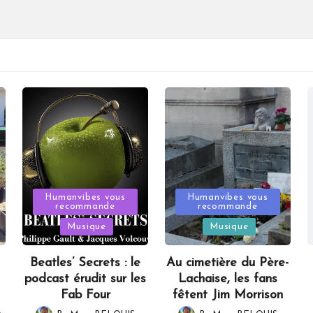
Posted
Posted
Humanvibes vous
Humanvibes vous
recommande
recommande
in
in
Musique
Musique
Beatles’ Secrets : le
Au cimetière du Père-
podcast érudit sur les
Lachaise, les fans
Fab Four
fêtent Jim Morrison
,