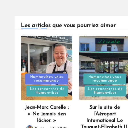
Les articles que vous pourriez aimer
Posted
Posted
Humanvibes vous
Humanvibes vous
recommande
recommande
in
in
Les rencontres de
Les rencontres de
Humanvibes
Humanvibes
Jean-Marc Carelle :
Sur le site de
« Ne jamais rien
l’Aéroport
lâcher. »
International Le
Touquet-Elizabeth II