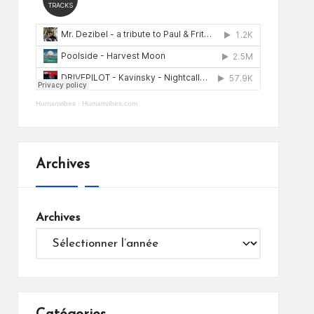
Humanvibes
·
Humanvibes.com
Archives
Archives