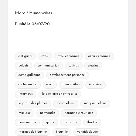
Marc / Humanvibes
Publié le 06/07/20
Tags:
antigaspi
azou
azou et cosinus
azou vs cosinus
belouis
communication
cosinus
creatus
david gallienne
developpement personnel
du tac au tac
ecolo
humanvibes
interview
interviews
le bien-etre en entreprise
le jardin des plumes
marc belouis
marylou belouis
musique
normandie
normandie tourisme
personnalite
sports
tac au tac
theatre
thermes de trouville
trouville
yannick claude