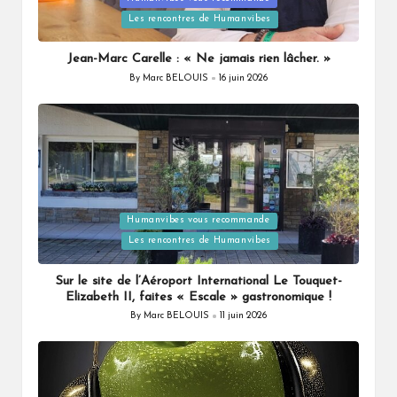
in
Les rencontres de Humanvibes
Jean-Marc Carelle : « Ne jamais rien lâcher. »
By
Marc BELOUIS
16 juin 2026
Posted
by
Posted
Humanvibes vous recommande
in
Les rencontres de Humanvibes
Sur le site de l’Aéroport International Le Touquet-
Elizabeth II, faites « Escale » gastronomique !
By
Marc BELOUIS
11 juin 2026
Posted
by