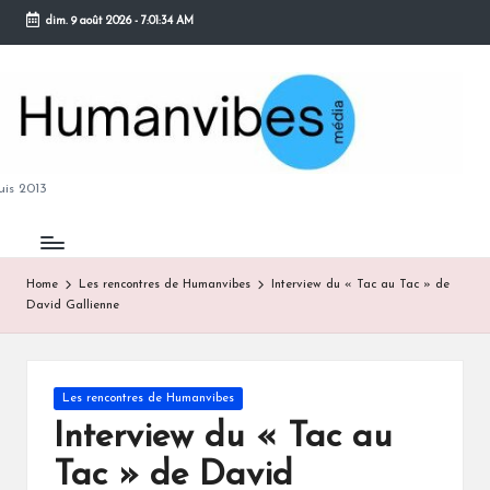
dim. 9 août 2026
-
7:01:35 AM
Skip
to
content
M
is 2013
Home
Les rencontres de Humanvibes
Interview du « Tac au Tac » de
David Gallienne
B
Posted
Les rencontres de Humanvibes
in
Interview du « Tac au
Tac » de David