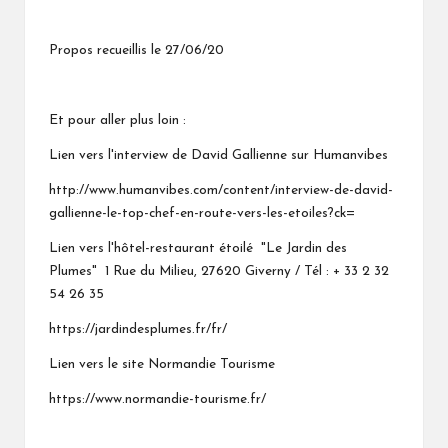
Propos recueillis le 27/06/20
Et pour aller plus loin :
Lien vers l'interview de David Gallienne sur Humanvibes
http://www.humanvibes.com/content/interview-de-david-
gallienne-le-top-chef-en-route-vers-les-etoiles?ck=
Lien vers l'hôtel-restaurant étoilé "Le Jardin des
Plumes" 1 Rue du Milieu, 27620 Giverny / Tél :
+ 33 2 32
54 26 35
https://jardindesplumes.fr/fr/
Lien vers le site Normandie Tourisme
https://www.normandie-tourisme.fr/