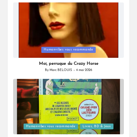
by
Posted
Humanvibes vous recommande
in
Moi, perruque du Crazy Horse
By
Marc BELOUIS
4 mai 2026
Posted
by
Posted
Humanvibes vous recommande
Livres, BD & Jeux
in