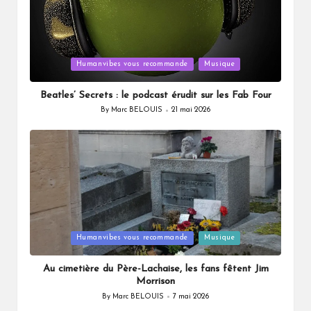
Posted
Humanvibes vous recommande
Musique
in
Beatles’ Secrets : le podcast érudit sur les Fab Four
By
Marc BELOUIS
21 mai 2026
Posted
by
Posted
Humanvibes vous recommande
Musique
in
Au cimetière du Père-Lachaise, les fans fêtent Jim
Morrison
By
Marc BELOUIS
7 mai 2026
Posted