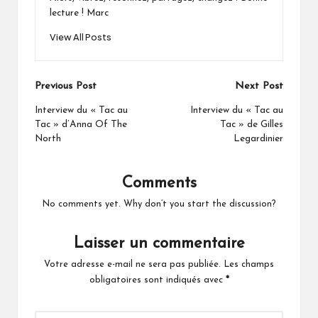
lecture ! Marc
View All Posts
Post
Previous Post
Next Post
navigation
Interview du « Tac au
Interview du « Tac au
Tac » d’Anna Of The
Tac » de Gilles
North
Legardinier
Comments
No comments yet. Why don’t you start the discussion?
Laisser un commentaire
Votre adresse e-mail ne sera pas publiée.
Les champs
obligatoires sont indiqués avec
*