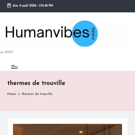
dim. 9 août 2026
-
1:55:48 PM
Skip
to
content
M
is 2013
thermes de trouville
B
Home
thermes de trouville