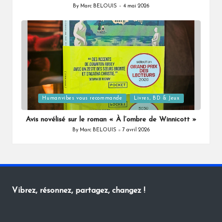
By
Marc BELOUIS
4 mai 2026
Posted
by
Posted
Humanvibes vous recommande
Livres, BD & Jeux
in
Avis novélisé sur le roman « À l’ombre de Winnicott »
By
Marc BELOUIS
7 avril 2026
Posted
by
Vibrez, résonnez, partagez, changez !