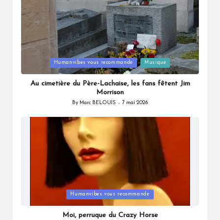
Posted
Humanvibes vous recommande
Musique
in
Au cimetière du Père-Lachaise, les fans fêtent Jim
Morrison
By
Marc BELOUIS
7 mai 2026
Posted
by
Posted
Humanvibes vous recommande
in
Moi, perruque du Crazy Horse