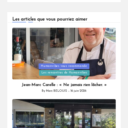
Les articles que vous pourriez aimer
Humanvibes vous recommande
Posted
Les rencontres de Humanvibes
in
Jean-Marc Carelle : « Ne jamais rien lâcher. »
By
Marc BELOUIS
16 juin 2026
Posted
by