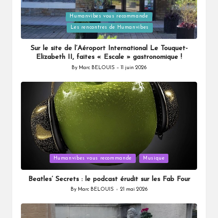
Humanvibes vous recommande
Posted
Les rencontres de Humanvibes
in
Sur le site de l’Aéroport International Le Touquet-
Elizabeth II, faites « Escale » gastronomique !
By
Marc BELOUIS
11 juin 2026
Posted
by
Posted
Humanvibes vous recommande
Musique
in
Beatles’ Secrets : le podcast érudit sur les Fab Four
By
Marc BELOUIS
21 mai 2026
Posted
by