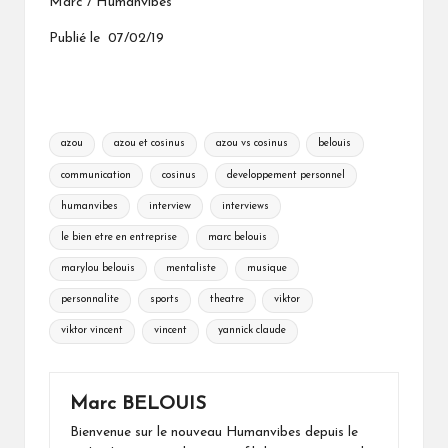
Marc / Humanvibes
Publié le 07/02/19
Tags:
azou
azou et cosinus
azou vs cosinus
belouis
communication
cosinus
developpement personnel
humanvibes
interview
interviews
le bien etre en entreprise
marc belouis
marylou belouis
mentaliste
musique
personnalite
sports
theatre
viktor
viktor vincent
vincent
yannick claude
Marc BELOUIS
Bienvenue sur le nouveau Humanvibes depuis le