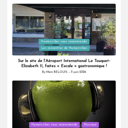
by
Posted
Humanvibes vous recommande
in
Les rencontres de Humanvibes
Sur le site de l’Aéroport International Le Touquet-
Elizabeth II, faites « Escale » gastronomique !
By
Marc BELOUIS
11 juin 2026
Posted
by
Posted
Humanvibes vous recommande
Musique