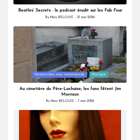
in
Beatles’ Secrets : le podcast érudit sur les Fab Four
By
Marc BELOUIS
21 mai 2026
Posted
by
Posted
Humanvibes vous recommande
Musique
in
Au cimetière du Père-Lachaise, les fans fêtent Jim
Morrison
By
Marc BELOUIS
7 mai 2026
Posted
by