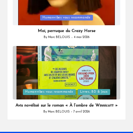
Posted
Humanvibes vous recommande
in
Moi, perruque du Crazy Horse
By
Marc BELOUIS
4 mai 2026
Posted
by
Posted
Humanvibes vous recommande
Livres, BD & Jeux
in
Avis novélisé sur le roman « À l’ombre de Winnicott »
By
Marc BELOUIS
7 avril 2026
Posted
by