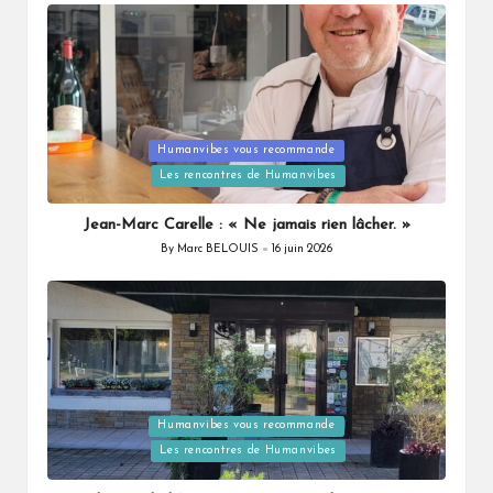
Posted
Humanvibes vous recommande
in
Les rencontres de Humanvibes
Jean-Marc Carelle : « Ne jamais rien lâcher. »
By
Marc BELOUIS
16 juin 2026
Posted
by
Posted
Humanvibes vous recommande
in
Les rencontres de Humanvibes