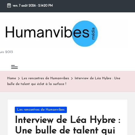
ven. 7 août 2026
-
2:14:21 PM
Skip
to
content
M
is 2013
Home
Les rencontres de Humanvibes
Interview de Léa Hybre : Une
bulle de talent qui éclot à la surface !
B
Posted
Les rencontres de Humanvibes
in
Interview de Léa Hybre :
Une bulle de talent qui