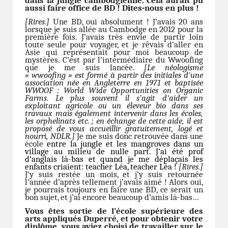
dans la jungle cambodgienne. Cela aurait pu
aussi faire office de BD ! D
i
tes-nous en plus !
[Rires.]
Une BD, oui absolument ! J’avais 20 ans
lorsque je suis allée au Cambodge en 2012 pour la
première fois. J’avais très envie de partir loin
toute seule pour voyager, et je rêvais d’aller en
Asie qui représentait pour moi beaucoup de
mystères. C’est par l’intermédiaire du Wwoofing
que je me suis lancée.
[Le néologisme
« wwoofing » est formé à partir des initiales d'une
association née en Angleterre en 1971 et baptisée
WWOOF : World Wide Opportunities on Organic
Farms. Le plus souvent il s’agit d'aider un
exploitant agricole ou un éleveur bio dans ses
travaux mais également intervenir dans les écoles,
les orphelinats etc. ; en échange de cette aide, il est
proposé de vous accueillir gratuitement, logé et
nourri, NDLR.]
Je me suis donc retrouvée dans une
école
entre la jungle et les mangroves
dans un
village au milieu de nulle part. J’ai été prof
d’anglais là-bas et quand je me déplaçais les
enfants criaient: teacher Léa, teacher Léa !
[Rires.]
J’y suis restée un mois, et j’y suis retournée
l’année d’après tellement j’avais aimé ! Alors oui,
je pourrais toujours en faire une BD, ce serait un
bon sujet, et j’ai encore beaucoup d’amis là-bas…
Vous êtes sortie de l’école supérieure des
arts appliqués Duperré, et pour obtenir votre
diplôme, vous aviez choisi de travailler sur le