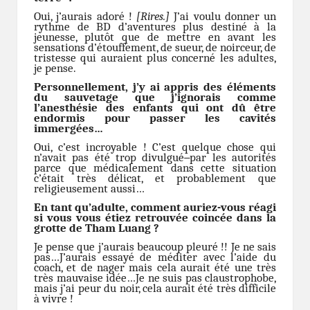
Oui, j’aurais adoré !
[Rires.]
J’ai voulu donner un
rythme de BD d’aventures plus destiné à la
jeunesse, plutôt que de mettre en avant les
sensations d’étouffement, de sueur, de noirceur, de
tristesse qui auraient plus concerné les adultes,
je pense.
Personnellement, j’y ai appris des éléments
du sauvetage que j’ignorais comme
l’anesthésie des enfants qui ont dû être
endormis pour passer les cavités
immergées…
Oui, c’est incroyable ! C’est quelque chose qui
n’avait pas été trop divulgué
par les autorités
parce que médicalement dans cette situation
c’était très délicat, et probablement que
religieusement aussi…
En tant qu’adulte, comment auriez-vous réagi
si vous vous étiez retrouvée coincée dans la
grotte de Tham Luang ?
Je pense que j’aurais beaucoup pleuré !! Je ne sais
pas…J’aurais essayé de méditer avec l’aide du
coach, et de nager mais cela aurait été une très
très mauvaise idée…Je ne suis pas claustrophobe,
mais j’ai peur du noir, cela aurait été très difficile
à vivre !