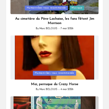
Posted
Humanvibes vous recommande
Musique
in
Au cimetière du Père-Lachaise, les fans fêtent Jim
Morrison
By
Marc BELOUIS
7 mai 2026
Posted
by
Posted
Humanvibes vous recommande
in
Moi, perruque du Crazy Horse
By
Marc BELOUIS
4 mai 2026
Posted
by