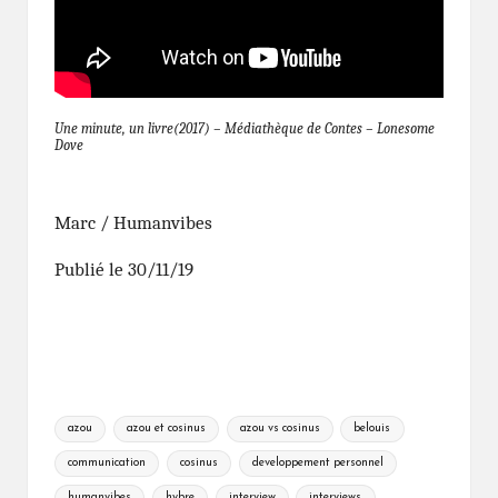
Une minute, un livre(2017) – Médiathèque de Contes –
Lonesome
Dove
Marc / Humanvibes
Publié le 30/11/19
Tags:
azou
azou et cosinus
azou vs cosinus
belouis
communication
cosinus
developpement personnel
humanvibes
hybre
interview
interviews