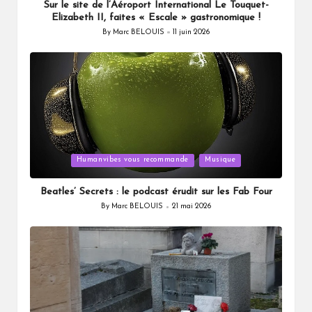
Sur le site de l’Aéroport International Le Touquet-
Elizabeth II, faites « Escale » gastronomique !
By
Marc BELOUIS
11 juin 2026
Posted
by
Posted
Humanvibes vous recommande
Musique
in
Beatles’ Secrets : le podcast érudit sur les Fab Four
By
Marc BELOUIS
21 mai 2026
Posted
by