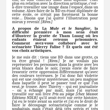
plus en relation avec la direction artistique, c’est-
à-dire travailler une image dans l’espace, dans un
volume. Alors faire de la BD en étant diplômée de
cette école, ce n’était pas forcément la bonne
voie… Disons que j’ai quitté l’illustration pour
mieux y revenir.
[Rires.]
A propos de La
Mule et le Sanglier
, la
difficulté première à mon sens était
d’illustrer la grotte de Tham Luang où les
enfants étaient retenus prisonniers.
Comment avez-vous collaboré avec le
scénariste Thierry Falise ? Et quels ont été
vos choix artistiques.
Je me suis dit : tiens une BD dans une grotte, ça
va être génial !
[Rires.]
Je ne voulais pas
représenter les personnes dans la grotte avec les
yeux blancs dans le noir, j’avais envie de faire
ressentir cette oppression différemment qu’avec
des couleurs terreuses. Je l’ai donc fait violette
qui est une couleur mystérieuse, un peu magique
dans laquelle il peut se passer tout ce que l’on
veut, je trouve. Avec Thierry – qui est journaliste
– on a échangé par mail, mais j’ai surtout
travaillé sur son livre
Pris au piège [chez Massot
Éditions NDLR]
qu’il avait écrit sur cette histoire,
j’ai eu le texte avant sa sortie et j’ai eu le droit de
faire le découpage scénaristique comme je le
souhaitais, mais c’était déjà très précis et très