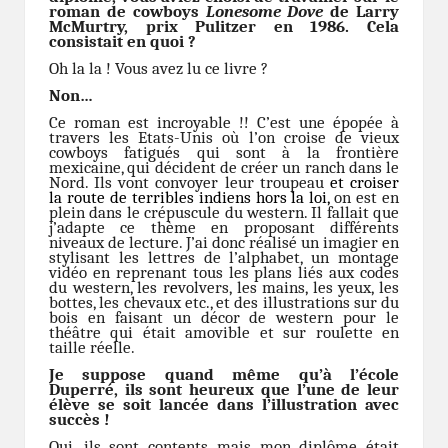
roman de cowboys
Lonesome Dove
de Larry
McMurtry, prix Pulitzer en 1986. Cela
consistait en quoi ?
Oh la la ! Vous avez lu ce livre ?
Non…
Ce roman est incroyable !! C’est une épopée à
travers les Etats-Unis où l’on croise de vieux
cowboys fatigués qui sont à la frontière
mexicaine, qui décident de créer un ranch dans le
Nord. Ils vont convoyer leur troupeau
et croiser
la route de terribles indiens hors la loi,
on est en
plein dans le crépuscule du western. Il fallait que
j’adapte ce thème en proposant différents
niveaux de lecture. J’ai donc réalisé un imagier en
stylisant les lettres de l’alphabet, un montage
vidéo en reprenant tous les plans liés aux codes
du western, les r
e
volvers, les mains, les yeux, les
bottes, les chevaux etc., et des illustrations sur du
bois en faisant un décor de western pour le
théâtre qui était amovible et sur roulette en
taille réelle.
Je suppose quand même qu’à l’école
Duperré, ils sont heureux que l’une de leur
élève se soit lancée dans l’illustration avec
succès !
Oui, ils sont contents mais mon diplôme était