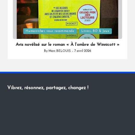
Posted
Humanvibes vous recommande
Livres, BD & Jeux
in
Avis novélisé sur le roman « À l’ombre de Winnicott »
By
Marc BELOUIS
7 avril 2026
Posted
by
Vibrez, résonnez, partagez, changez !