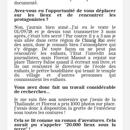
documenté.
Avez-vous eu l’opportunité de vous déplacer
sur les lieux et de rencontrer les
protagonistes ?
Non, j’aurais bien aimé…J’ai eu le texte le
01/09/18 et je devais tout transmettre 3 mois
après, c’était très serré ! Par contre il y a 3 ans je
suis allée dans cette région de
Chiang Rai
avec
des amis, donc je connais bien l’atmosphère qui
s’y dégage. De toute façon on ne peut pas
rencontrer les enfants, l’Etat l’interdit aux
journalistes, mais Florent Massot a rejoint sur
place Thierry Falise quand il écrivait son livre, et
ils ont rencontré le directeur de l’école des
enfants, le prêtre bouddhiste qui tenait le temple
du village et d’autres personnes qui
connaissaient les enfants.
Vous avez donc fait un travail considérable
de recherches…
Je me suis fiée
aux
souvenirs que j’avais de la
Thaïlande, et Florent a pris 1000 photos sur place.
J’avais donc à disposition la grotte de l’extérieur
sous toutes les coutures !
Cela se lit comme un roman d’aventures. Cela
aurait pu s’appeler "20.000 lieux sous la
terre" !