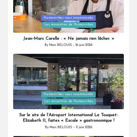
Posted
Humanvibes vous recommande
in
Les rencontres de Humanvibes
Jean-Marc Carelle : « Ne jamais rien lâcher. »
By
Marc BELOUIS
16 juin 2026
Posted
by
Posted
Humanvibes vous recommande
in
Les rencontres de Humanvibes
Sur le site de l’Aéroport International Le Touquet-
Elizabeth II, faites « Escale » gastronomique !
By
Marc BELOUIS
11 juin 2026
Posted
by