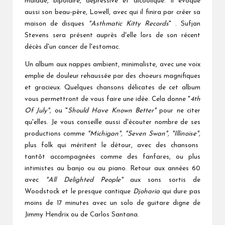
malade, bipolaire, dépressive et alcoolique. Il évoque
aussi son beau-père, Lowell, avec qui il finira par créer sa
maison de disques
"Asthmatic Kitty Records
" . Sufjan
Stevens sera présent auprès d'elle lors de son récent
décès d'un cancer de l'estomac.
Un album aux nappes ambient, minimaliste, avec une voix
emplie de douleur rehaussée par des choeurs magnifiques
et gracieux. Quelques chansons délicates de cet album
vous permettront de vous faire une idée. Cela donne "
4th
Of July",
ou "
Should Have Known Better"
pour ne citer
qu'elles.
Je vous conseille aussi d'écouter nombre de ses
productions comme
"Michigan", "Seven Swan", "Illinoise",
plus folk qui méritent le détour, avec des chansons
tantôt accompagnées comme des fanfares, ou plus
intimistes au banjo ou au piano. Retour aux années 60
avec
"All Delighted People"
aux sons sortis de
Woodstock et le presque cantique
Djoharia
qui dure pas
moins de 17 minutes avec un solo de guitare digne de
Jimmy Hendrix ou de Carlos Santana.