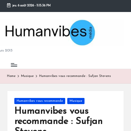
jeu. 6 août 2026
-
11:15:37 PM
Skip
to
content
M
is 2013
Home
Musique
Humanvibes vous recommande : Sufjan Stevens
B
Posted
Humanvibes vous recommande
Musique
in
Humanvibes vous
recommande : Sufjan