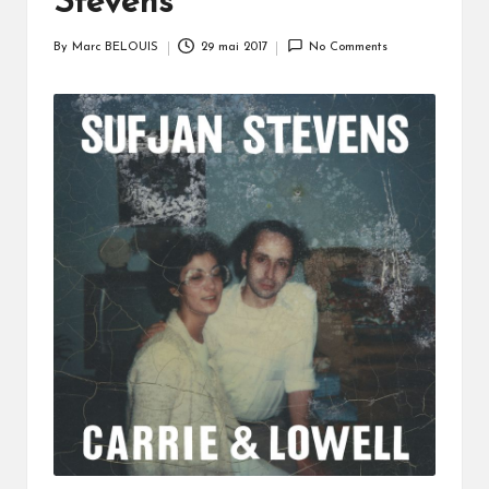
Stevens
By
Marc BELOUIS
29 mai 2017
No Comments
Posted
by