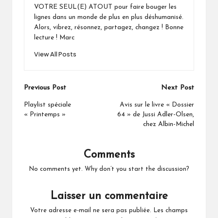
VOTRE SEUL(E) ATOUT pour faire bouger les
lignes dans un monde de plus en plus déshumanisé.
Alors, vibrez, résonnez, partagez, changez ! Bonne
lecture ! Marc
View All Posts
Post
Previous Post
Next Post
navigation
Playlist spéciale
Avis sur le livre « Dossier
« Printemps »
64 » de Jussi Adler-Olsen,
chez Albin-Michel
Comments
No comments yet. Why don’t you start the discussion?
Laisser un commentaire
Votre adresse e-mail ne sera pas publiée.
Les champs