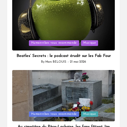
Posted
Humanvibes vous recommande
Musique
in
Beatles’ Secrets : le podcast érudit sur les Fab Four
By
Marc BELOUIS
21 mai 2026
Posted
by
Posted
Humanvibes vous recommande
Musique
in
Au cimetière du Père-Lachaise, les fans fêtent Jim