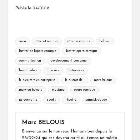
Publié le 04/01/18
Tags:
azou
azou et cosinus
azou vs cosinus
belouis
bistrot de l'opera comique
bistrot opera comique
communication
developpement personnel
humanvibes
interview
interviews
le bien etre en entreprise
le bistrot de l
marc belouis
marylou belouis
musique
opera comique
personnalite
sports
theatre
yannick claude
Marc BELOUIS
Bienvenue sur le nouveau Humanvibes depuis le
28/09/24 qui est devenu au fil du temps un média.