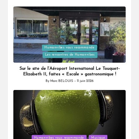
Posted
by
Posted
Humanvibes vous recommande
in
Les rencontres de Humanvibes
Sur le site de l’Aéroport International Le Touquet-
Elizabeth II, faites « Escale » gastronomique !
By
Marc BELOUIS
11 juin 2026
Posted
by
Posted
Humanvibes vous recommande
Musique