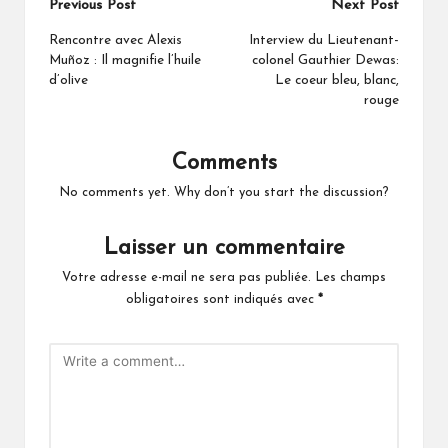
Post
Previous Post
Next Post
navigation
Rencontre avec Alexis
Interview du Lieutenant-
Muñoz : Il magnifie l’huile
colonel Gauthier Dewas:
d’olive
Le coeur bleu, blanc,
rouge
Comments
No comments yet. Why don’t you start the discussion?
Laisser un commentaire
Votre adresse e-mail ne sera pas publiée.
Les champs
obligatoires sont indiqués avec
*