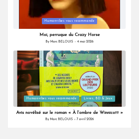
Posted
Humanvibes vous recommande
in
Moi, perruque du Crazy Horse
By
Marc BELOUIS
4 mai 2026
Posted
by
Posted
Humanvibes vous recommande
Livres, BD & Jeux
in
Avis novélisé sur le roman « À l’ombre de Winnicott »
By
Marc BELOUIS
7 avril 2026
Posted
by