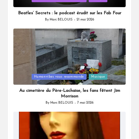
in
Beatles’ Secrets : le podcast érudit sur les Fab Four
By
Marc BELOUIS
21 mai 2026
Posted
by
Posted
Humanvibes vous recommande
Musique
in
Au cimetière du Père-Lachaise, les fans fêtent Jim
Morrison
By
Marc BELOUIS
7 mai 2026
Posted
by