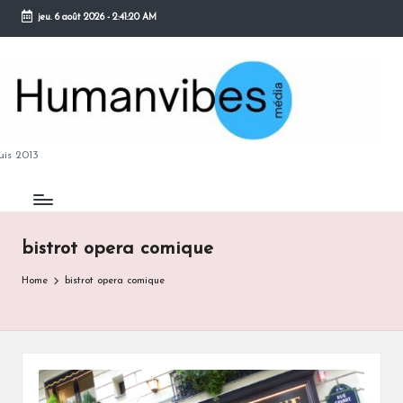
jeu. 6 août 2026
-
2:41:21 AM
Skip
to
content
M
is 2013
bistrot opera comique
B
Home
bistrot opera comique