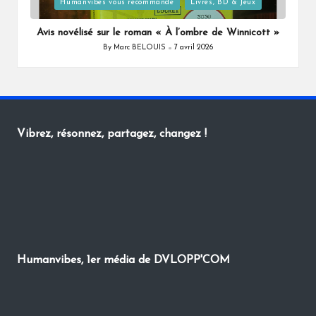
Posted
Humanvibes vous recommande
Livres, BD & Jeux
in
Avis novélisé sur le roman « À l’ombre de Winnicott »
By
Marc BELOUIS
7 avril 2026
Posted
by
Vibrez, résonnez, partagez, changez !
Humanvibes, 1er média de DVLOPP'COM