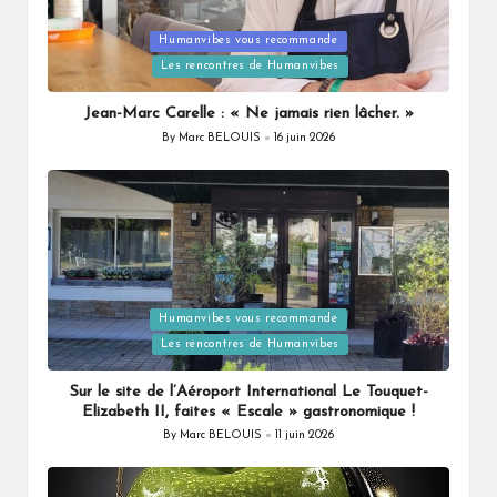
Humanvibes vous recommande
Posted
Les rencontres de Humanvibes
in
Jean-Marc Carelle : « Ne jamais rien lâcher. »
By
Marc BELOUIS
16 juin 2026
Posted
by
Humanvibes vous recommande
Posted
Les rencontres de Humanvibes
in
Sur le site de l’Aéroport International Le Touquet-
Elizabeth II, faites « Escale » gastronomique !
By
Marc BELOUIS
11 juin 2026
Posted
by