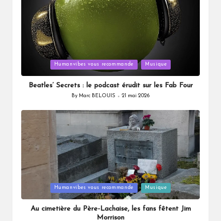
Posted
Humanvibes vous recommande
Musique
in
Beatles’ Secrets : le podcast érudit sur les Fab Four
By
Marc BELOUIS
21 mai 2026
Posted
by
Posted
Humanvibes vous recommande
Musique
in
Au cimetière du Père-Lachaise, les fans fêtent Jim
Morrison