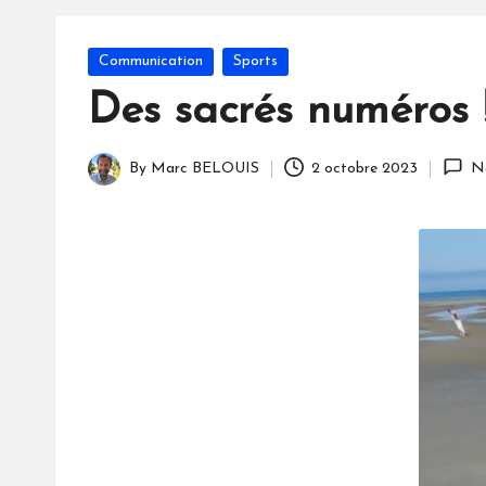
S
Posted
Communication
Sports
in
Des sacrés numéros 
By
Marc BELOUIS
2 octobre 2023
N
Posted
by