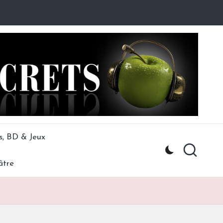
s, BD & Jeux
âtre