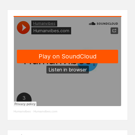
Humanvibes
·
Humanvibes.com