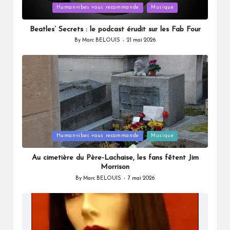
Posted
Humanvibes vous recommande
Musique
in
Beatles’ Secrets : le podcast érudit sur les Fab Four
By
Marc BELOUIS
21 mai 2026
Posted
by
Posted
Humanvibes vous recommande
Musique
in
Au cimetière du Père-Lachaise, les fans fêtent Jim
Morrison
By
Marc BELOUIS
7 mai 2026
Posted
by