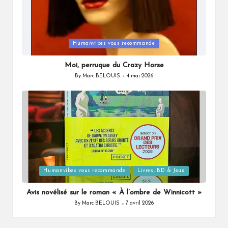
Posted
Humanvibes vous recommande
in
Moi, perruque du Crazy Horse
By
Marc BELOUIS
4 mai 2026
Posted
by
Posted
Humanvibes vous recommande
Livres, BD & Jeux
in
Avis novélisé sur le roman « À l’ombre de Winnicott »
By
Marc BELOUIS
7 avril 2026
Posted
by