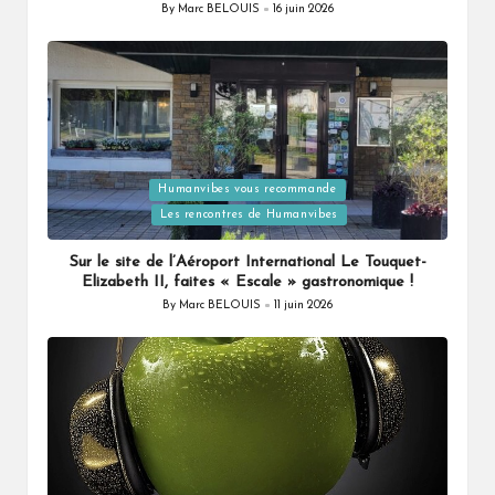
By
Marc BELOUIS
16 juin 2026
Posted
by
Humanvibes vous recommande
Posted
Les rencontres de Humanvibes
in
Sur le site de l’Aéroport International Le Touquet-
Elizabeth II, faites « Escale » gastronomique !
By
Marc BELOUIS
11 juin 2026
Posted
by