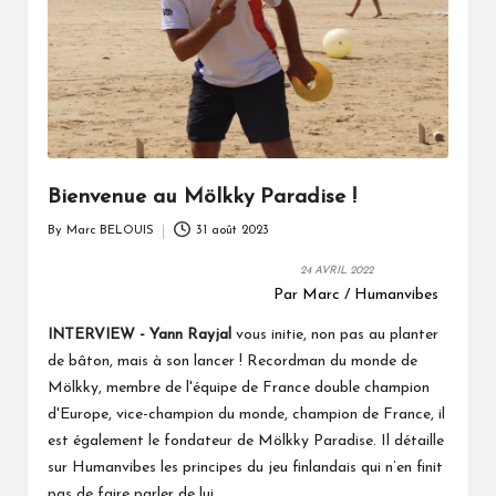
Bienvenue au Mölkky Paradise !
By
Marc BELOUIS
31 août 2023
Posted
by
24 AVRIL 2022
Par Marc / Humanvibes
Yann Rayjal
vous initie, non pas au planter
INTERVIEW -
de bâton, mais à son lancer ! Recordman du monde de
Mölkky, membre de l'équipe de France double champion
d'Europe​, vice-champion du monde, ​champion de France, il
est également le fondateur de Mölkky Paradise. Il détaille
sur Humanvibes les principes du jeu finlandais qui n’en finit
pas de faire parler de lui.