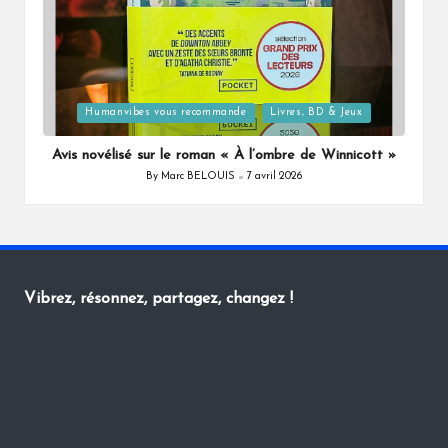
Posted
Humanvibes vous recommande
Livres, BD & Jeux
in
Avis novélisé sur le roman « À l’ombre de Winnicott »
By
Marc BELOUIS
7 avril 2026
Posted
by
Vibrez, résonnez, partagez, changez !