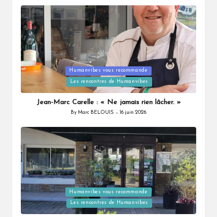
Humanvibes vous recommande
Posted
Les rencontres de Humanvibes
in
Jean-Marc Carelle : « Ne jamais rien lâcher. »
By
Marc BELOUIS
16 juin 2026
Posted
by
Humanvibes vous recommande
Posted
Les rencontres de Humanvibes
in