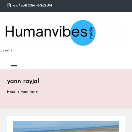
ven. 7 août 2026
-
6:12:23 AM
Skip
to
content
M
is 2013
yann rayjal
B
Home
yann rayjal