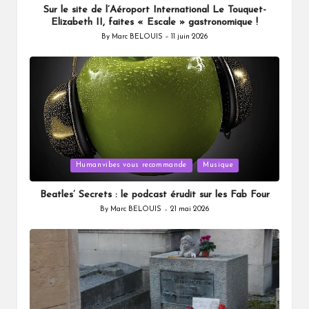
Sur le site de l’Aéroport International Le Touquet-
Elizabeth II, faites « Escale » gastronomique !
By
Marc BELOUIS
11 juin 2026
Posted
by
Posted
Humanvibes vous recommande
Musique
in
Beatles’ Secrets : le podcast érudit sur les Fab Four
By
Marc BELOUIS
21 mai 2026
Posted
by