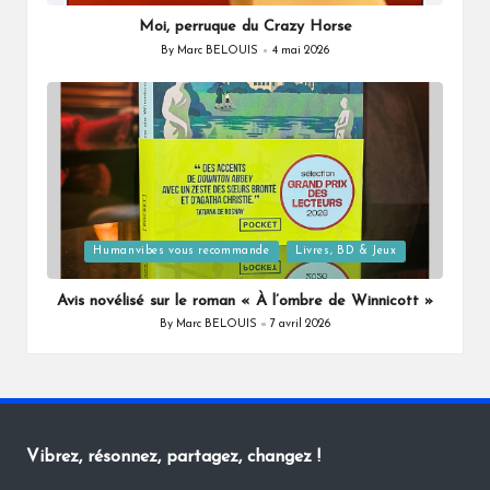
Moi, perruque du Crazy Horse
By
Marc BELOUIS
4 mai 2026
Posted
by
Posted
Humanvibes vous recommande
Livres, BD & Jeux
in
Avis novélisé sur le roman « À l’ombre de Winnicott »
By
Marc BELOUIS
7 avril 2026
Posted
by
Vibrez, résonnez, partagez, changez !