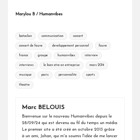
Marylou B / Humanvibes
Tags:
bataclan
communication
concert
concert de fauve
developpement personnel
fauve
france
groupe
humanvibes
interview
interviews
le bien etre en entreprise
mars 2014
musique
paris
personnalite
sports
theatre
Marc BELOUIS
Bienvenue sur le nouveau Humanvibes depuis le
28/09/24 qui est devenu au fil du temps un média.
Le premier site a été créé en octobre 2013 grâce
à un ami, Johan, qui m'a soumis l'idée de me lancer