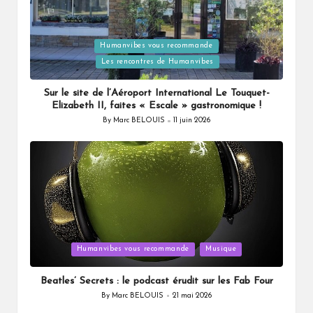
Posted
Humanvibes vous recommande
in
Les rencontres de Humanvibes
Sur le site de l’Aéroport International Le Touquet-
Elizabeth II, faites « Escale » gastronomique !
By
Marc BELOUIS
11 juin 2026
Posted
by
Posted
Humanvibes vous recommande
Musique
in
Beatles’ Secrets : le podcast érudit sur les Fab Four
By
Marc BELOUIS
21 mai 2026
Posted