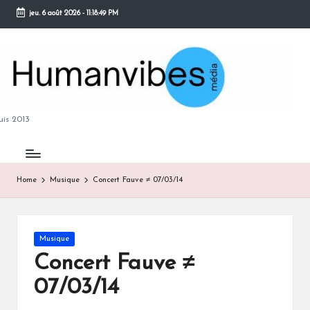
jeu. 6 août 2026
-
11:18:49 PM
Skip
to
content
M
is 2013
Home
Musique
Concert Fauve ≠ 07/03/14
B
Posted
Musique
in
Concert Fauve ≠
07/03/14