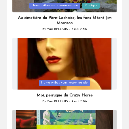
Posted
Humanvibes vous recommande
Musique
in
Au cimetière du Père-Lachaise, les fans fêtent Jim
Morrison
By
Marc BELOUIS
7 mai 2026
Posted
by
Posted
Humanvibes vous recommande
in
Moi, perruque du Crazy Horse
By
Marc BELOUIS
4 mai 2026
Posted
by