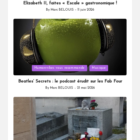
Elizabeth II, faites « Escale » gastronomique !
By
Marc BELOUIS
11 juin 2026
Posted
by
Posted
Humanvibes vous recommande
Musique
in
Beatles’ Secrets : le podcast érudit sur les Fab Four
By
Marc BELOUIS
21 mai 2026
Posted
by