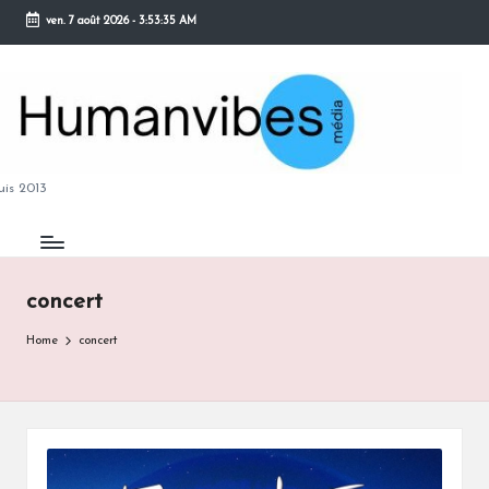
ven. 7 août 2026
-
3:53:36 AM
Skip
to
content
M
is 2013
concert
B
Home
concert