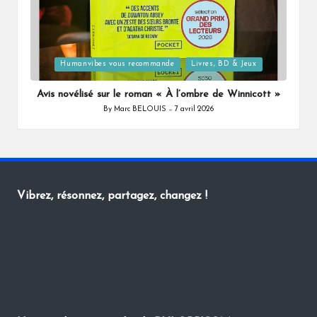
Posted
Humanvibes vous recommande
Livres, BD & Jeux
in
Avis novélisé sur le roman « À l’ombre de Winnicott »
By
Marc BELOUIS
7 avril 2026
Posted
by
Vibrez, résonnez, partagez, changez !