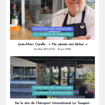
Humanvibes vous recommande
Posted
Les rencontres de Humanvibes
in
Jean-Marc Carelle : « Ne jamais rien lâcher. »
By
Marc BELOUIS
16 juin 2026
Posted
by
Humanvibes vous recommande
Posted
Les rencontres de Humanvibes
in
Sur le site de l’Aéroport International Le Touquet-