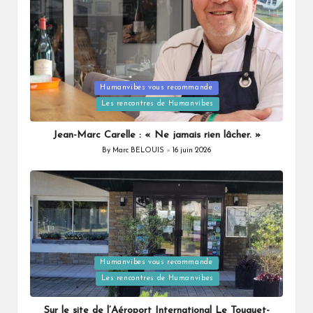
Posted
Humanvibes vous recommande
in
Les rencontres de Humanvibes
Jean-Marc Carelle : « Ne jamais rien lâcher. »
By
Marc BELOUIS
16 juin 2026
Posted
by
Posted
Humanvibes vous recommande
in
Les rencontres de Humanvibes
Sur le site de l’Aéroport International Le Touquet-