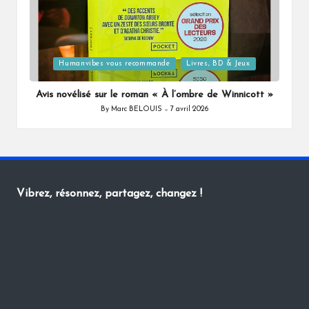
Posted
Humanvibes vous recommande
Livres, BD & Jeux
in
Avis novélisé sur le roman « À l’ombre de Winnicott »
By
Marc BELOUIS
7 avril 2026
Posted
by
Vibrez, résonnez, partagez, changez !