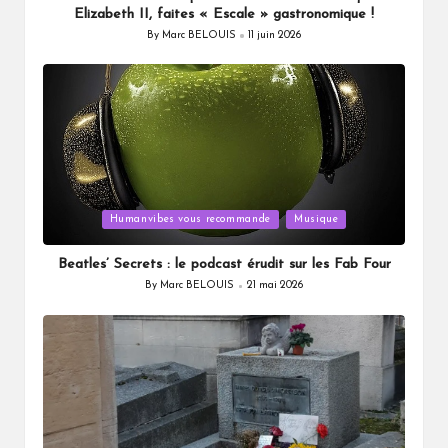
Elizabeth II, faites « Escale » gastronomique !
By
Marc BELOUIS
11 juin 2026
Posted
by
Posted
Humanvibes vous recommande
Musique
in
Beatles’ Secrets : le podcast érudit sur les Fab Four
By
Marc BELOUIS
21 mai 2026
Posted
by