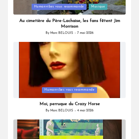
Posted
Humanvibes vous recommande
Musique
in
Au cimetière du Père-Lachaise, les fans fêtent Jim
Morrison
By
Marc BELOUIS
7 mai 2026
Posted
by
Posted
Humanvibes vous recommande
in
Moi, perruque du Crazy Horse
By
Marc BELOUIS
4 mai 2026
Posted
by