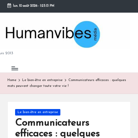
lun. 10 août 2026
-
1:23:14 PM
Skip
to
content
M
is 2013
Home
Le bien-être en entreprise
Communicateurs efficaces : quelques
mots peuvent changer toute votre vie !
B
Posted
Le bien-être en entreprise
in
Communicateurs
efficaces : quelques