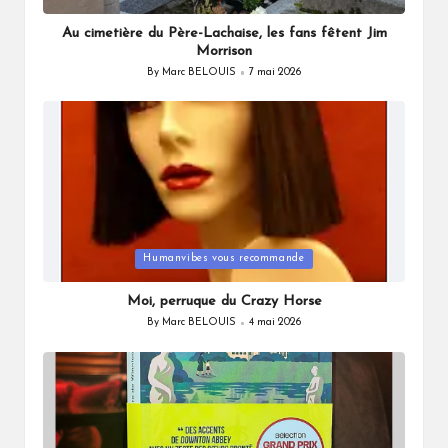
in
Au cimetière du Père-Lachaise, les fans fêtent Jim
Morrison
By
Marc BELOUIS
7 mai 2026
Posted
by
Posted
Humanvibes vous recommande
in
Moi, perruque du Crazy Horse
By
Marc BELOUIS
4 mai 2026
Posted
by