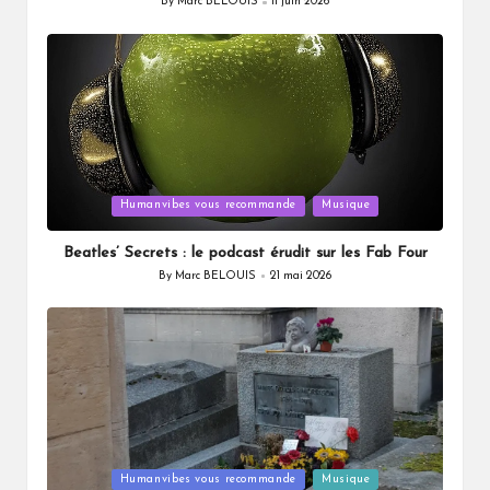
By
Marc BELOUIS
11 juin 2026
Posted
by
Posted
Humanvibes vous recommande
Musique
in
Beatles’ Secrets : le podcast érudit sur les Fab Four
By
Marc BELOUIS
21 mai 2026
Posted
by
Posted
Humanvibes vous recommande
Musique