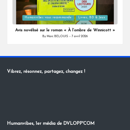
Posted
Humanvibes vous recommande
Livres, BD & Jeux
in
Avis novélisé sur le roman « À l’ombre de Winnicott »
By
Marc BELOUIS
7 avril 2026
Posted
by
Vibrez, résonnez, partagez, changez !
Humanvibes, 1er média de DVLOPP'COM