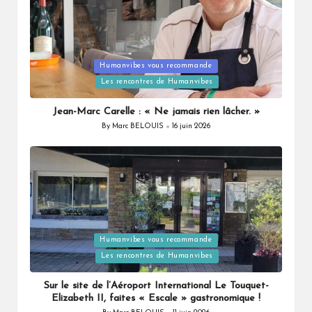
Humanvibes vous recommande
Posted
Les rencontres de Humanvibes
in
Jean-Marc Carelle : « Ne jamais rien lâcher. »
By
Marc BELOUIS
16 juin 2026
Posted
by
Humanvibes vous recommande
Posted
Les rencontres de Humanvibes
in
Sur le site de l’Aéroport International Le Touquet-
Elizabeth II, faites « Escale » gastronomique !