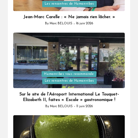
Les rencontres de Humanvibes
in
Jean-Marc Carelle : « Ne jamais rien lâcher. »
By
Marc BELOUIS
16 juin 2026
Posted
by
Humanvibes vous recommande
Posted
Les rencontres de Humanvibes
in
Sur le site de l’Aéroport International Le Touquet-
Elizabeth II, faites « Escale » gastronomique !
By
Marc BELOUIS
11 juin 2026
Posted
by