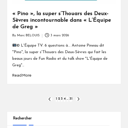
« Pino », la super s’Thouars des Deux-
Sèvres incontournable dans « L’Équipe
de Greg »
By
Marc BELOUIS
3 mars 2026
Posted
by
© L'Équipe TV. 6 questions à... Antoine Pineau dit
"Pino", la super s'Thouars des Deux-Sèvres qui fait les
beaux jours de Fun Radio et du talk show "L'Équipe de
Greg"…
Read More
Pagination
1
2
3
4
…
31
PREVIOUS
NEXT
PAGE
PAGE
des
publications
Rechercher