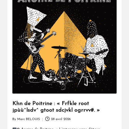
Khn de Poitrine : « Frfkle root
jpùù^lsdv^ gtoot sdcjvkl ogrrvv#. »
By
Marc BELOUIS
28 avril 2026
Posted
by