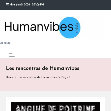
dim. 9 août 2026
-
3:51:11 PM
Skip
to
content
M
is 2013
Les rencontres de Humanvibes
B
Home
Les rencontres de Humanvibes
Page 2