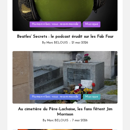
Posted
Humanvibes vous recommande
Musique
in
Beatles’ Secrets : le podcast érudit sur les Fab Four
By
Marc BELOUIS
21 mai 2026
Posted
by
Posted
Humanvibes vous recommande
Musique
in
Au cimetière du Père-Lachaise, les fans fêtent Jim
Morrison
By
Marc BELOUIS
7 mai 2026
Posted
by