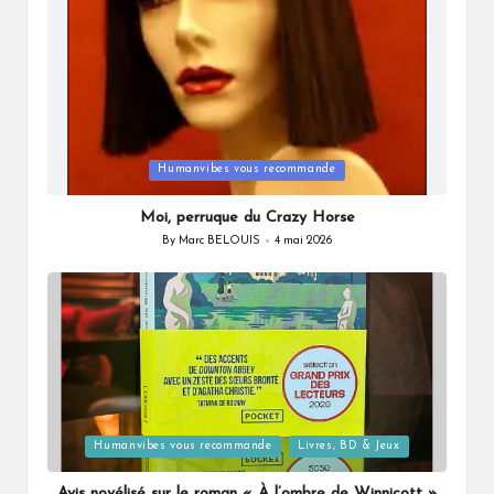
Posted
Humanvibes vous recommande
in
Moi, perruque du Crazy Horse
By
Marc BELOUIS
4 mai 2026
Posted
by
Posted
Humanvibes vous recommande
Livres, BD & Jeux
in
Avis novélisé sur le roman « À l’ombre de Winnicott »