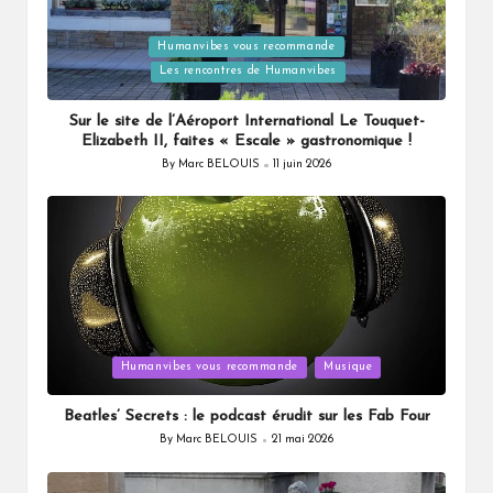
Posted
Humanvibes vous recommande
in
Les rencontres de Humanvibes
Sur le site de l’Aéroport International Le Touquet-
Elizabeth II, faites « Escale » gastronomique !
By
Marc BELOUIS
11 juin 2026
Posted
by
Posted
Humanvibes vous recommande
Musique
in
Beatles’ Secrets : le podcast érudit sur les Fab Four
By
Marc BELOUIS
21 mai 2026
Posted
by