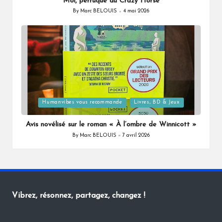
Moi, perruque du Crazy Horse
By
Marc BELOUIS
4 mai 2026
Posted
by
Posted
Humanvibes vous recommande
Livres, BD & Jeux
in
Avis novélisé sur le roman « À l’ombre de Winnicott »
By
Marc BELOUIS
7 avril 2026
Posted
by
Vibrez, résonnez, partagez, changez !