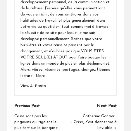
développement personnel, de la communication et
de la culture. J'espère qu'elles vous permettront
de vous enrichir, de vous améliorer dans vos
habitudes de travail, et plus généralement dans
votre vie au quotidien, tout comme moi à travers
la réussite de ce site pour lequel je me suis
développé personnellement. Sachez que votre
bien-être et votre réussite passent par le
changement, et n’oubliez pas que VOUS ÊTES
VOTRE SEUL(E) ATOUT pour faire bouger les
lignes dans un monde de plus en plus déshumanisé.
Alors, vibrez, résonnez, partagez, changez ! Bonne
lecture ! Marc
View All Posts
Post
Previous Post
Next Post
navigation
Ce ne sont pas les
Catherine Gontier :
pingouins qui rigolent le
« Créer, c’est donner vie à
plus fort sur la banquise
l’invisible. »