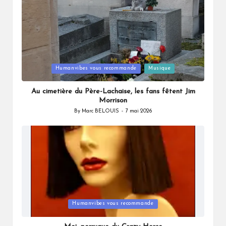
Posted
Humanvibes vous recommande
Musique
in
Au cimetière du Père-Lachaise, les fans fêtent Jim
Morrison
By
Marc BELOUIS
7 mai 2026
Posted
by
Posted
Humanvibes vous recommande
in