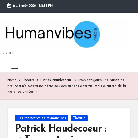
jeu. 6 août 2026
-
8:16:59 PM
Skip
to
content
M
is 2013
Home
Théâtre
Patrick Haudecoeur : « Trouve toujours une raison de
rire; cela n’ajoutera peut-être pas des années à ta vie, mais ajoutera de la
B
vie à tes années. »
Posted
Les rencontres de Humanvibes
Théâtre
in
Patrick Haudecoeur :