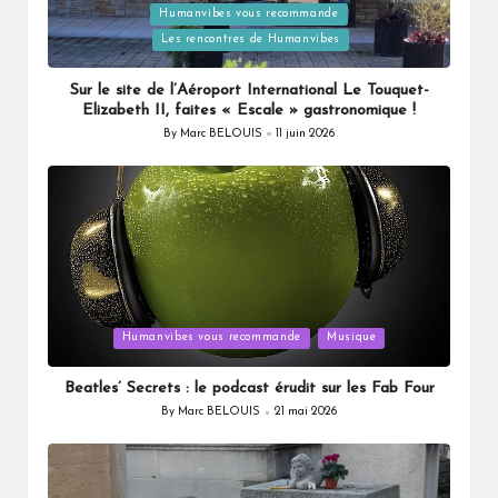
Posted
Humanvibes vous recommande
in
Les rencontres de Humanvibes
Sur le site de l’Aéroport International Le Touquet-
Elizabeth II, faites « Escale » gastronomique !
By
Marc BELOUIS
11 juin 2026
Posted
by
Posted
Humanvibes vous recommande
Musique
in
Beatles’ Secrets : le podcast érudit sur les Fab Four
By
Marc BELOUIS
21 mai 2026
Posted
by