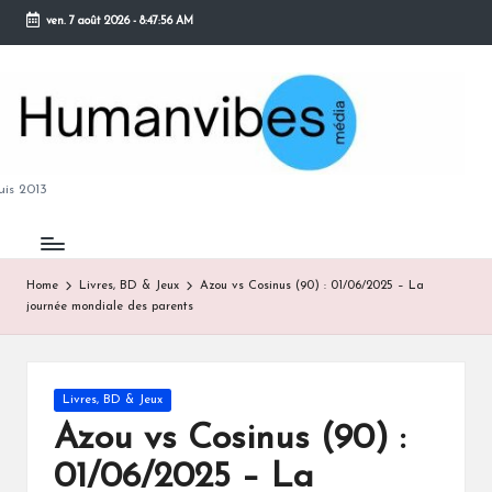
ven. 7 août 2026
-
8:47:56 AM
Skip
to
content
M
is 2013
Home
Livres, BD & Jeux
Azou vs Cosinus (90) : 01/06/2025 – La
journée mondiale des parents
B
Posted
Livres, BD & Jeux
in
Azou vs Cosinus (90) :
01/06/2025 – La