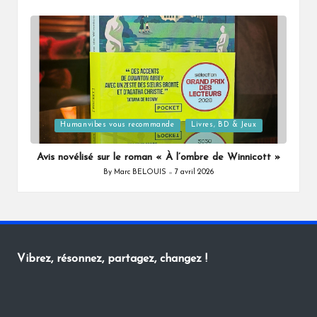
Posted
by
Posted
Humanvibes vous recommande
Livres, BD & Jeux
in
Avis novélisé sur le roman « À l’ombre de Winnicott »
By
Marc BELOUIS
7 avril 2026
Posted
by
Vibrez, résonnez, partagez, changez !