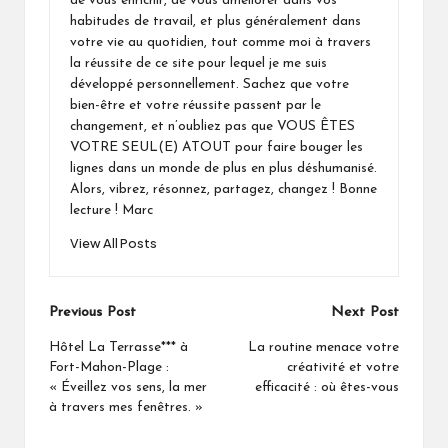
de vous enrichir, de vous améliorer dans vos
habitudes de travail, et plus généralement dans
votre vie au quotidien, tout comme moi à travers
la réussite de ce site pour lequel je me suis
développé personnellement. Sachez que votre
bien-être et votre réussite passent par le
changement, et n’oubliez pas que VOUS ÊTES
VOTRE SEUL(E) ATOUT pour faire bouger les
lignes dans un monde de plus en plus déshumanisé.
Alors, vibrez, résonnez, partagez, changez ! Bonne
lecture ! Marc
View All Posts
Post
Previous Post
Next Post
navigation
Hôtel La Terrasse*** à
La routine menace votre
Fort-Mahon-Plage :
créativité et votre
« Éveillez vos sens, la mer
efficacité : où êtes-vous
à travers mes fenêtres. »