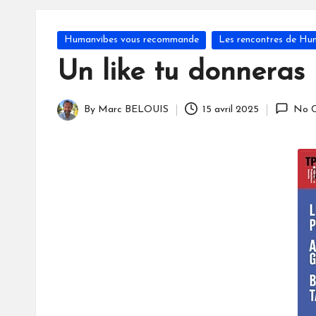
S
Posted
Humanvibes vous recommande
Les rencontres de Hu
in
Un like tu donneras
By
Marc BELOUIS
15 avril 2025
No 
Posted
by