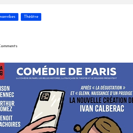
manvibes
Théâtre
Comments