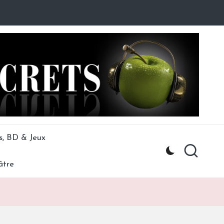
s, BD & Jeux
âtre