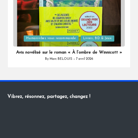
Posted
Humanvibes vous recommande
Livres, BD & Jeux
in
Avis novélisé sur le roman « À l’ombre de Winnicott »
By
Marc BELOUIS
7 avril 2026
Posted
by
Vibrez, résonnez, partagez, changez !