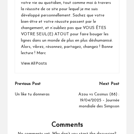
votre vie au quotidien, tout comme moi à travers
la réussite de ce site pour lequel je me suis
développé personnellement. Sachez que votre
bien-être et votre réussite passent par le
changement, et n’oubliez pas que VOUS ÊTES
VOTRE SEUL(E) ATOUT pour faire bouger les
lignes dans un monde de plus en plus déshumanisé.
Alors, vibrez, résonnez, partagez, changez ! Bonne
lecture ! Marc
View All Posts
Post
Previous Post
Next Post
navigation
Un like tu donneras
Azou vs Cosinus (88) :
19/04/2025 – Journée
mondiale des Simpson
Comments
No comments yet. Why don’t you start the discussion?