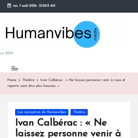
ven. 7 août 2026
-
10:58:14 AM
Skip
to
content
M
is 2013
Home
Théâtre
Ivan Calbérac : « Ne laissez personne venir à vous et
repartir sans être plus heureux. »
B
Posted
Les rencontres de Humanvibes
Théâtre
in
Ivan Calbérac : « Ne
laissez personne venir à