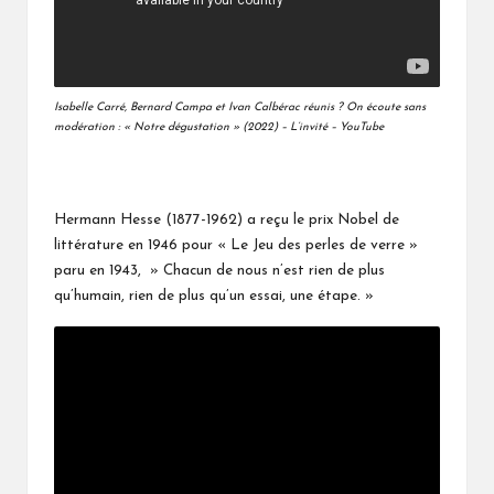
Isabelle Carré, Bernard Campa et Ivan Calbérac réunis ? On écoute sans
modération : « Notre dégustation » (2022) – L’invité – YouTube
Hermann Hesse (1877-1962) a reçu le prix Nobel de
littérature en 1946 pour « Le Jeu des perles de verre »
paru en 1943, » Chacun de nous n’est rien de plus
qu’humain, rien de plus qu’un essai, une étape. »