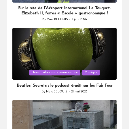
Sur le site de l’Aéroport International Le Touquet-
Elizabeth II, faites « Escale » gastronomique !
By
Marc BELOUIS
11 juin 2026
Posted
by
Posted
Humanvibes vous recommande
Musique
in
Beatles’ Secrets : le podcast érudit sur les Fab Four
By
Marc BELOUIS
21 mai 2026
Posted
by