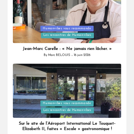
Posted
Humanvibes vous recommande
in
Les rencontres de Humanvibes
Jean-Marc Carelle : « Ne jamais rien lâcher. »
By
Marc BELOUIS
16 juin 2026
Posted
by
Posted
Humanvibes vous recommande
in
Les rencontres de Humanvibes
Sur le site de l’Aéroport International Le Touquet-
Elizabeth II, faites « Escale » gastronomique !