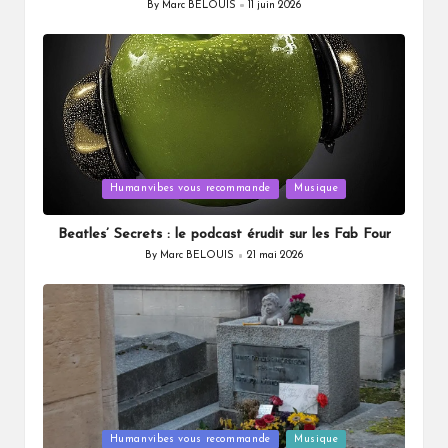
By
Marc BELOUIS
11 juin 2026
Posted
by
Posted
Humanvibes vous recommande
Musique
in
Beatles’ Secrets : le podcast érudit sur les Fab Four
By
Marc BELOUIS
21 mai 2026
Posted
by
Posted
Humanvibes vous recommande
Musique