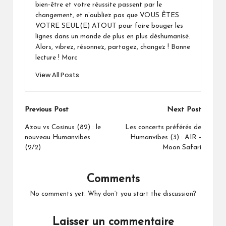
bien-être et votre réussite passent par le
changement, et n’oubliez pas que VOUS ÊTES
VOTRE SEUL(E) ATOUT pour faire bouger les
lignes dans un monde de plus en plus déshumanisé.
Alors, vibrez, résonnez, partagez, changez ! Bonne
lecture ! Marc
View All Posts
Post
Previous Post
Next Post
navigation
Azou vs Cosinus (82) : le
Les concerts préférés de
nouveau Humanvibes
Humanvibes (3) : AIR –
(2/2)
Moon Safari
Comments
No comments yet. Why don’t you start the discussion?
Laisser un commentaire