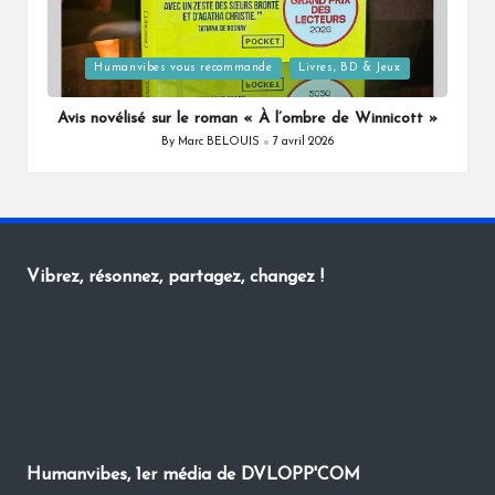
Posted
Humanvibes vous recommande
Livres, BD & Jeux
in
Avis novélisé sur le roman « À l’ombre de Winnicott »
By
Marc BELOUIS
7 avril 2026
Posted
by
Vibrez, résonnez, partagez, changez !
Humanvibes, 1er média de DVLOPP'COM