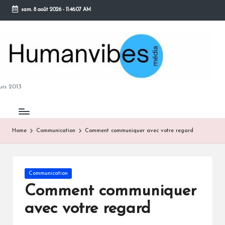
sam. 8 août 2026
-
11:46:08 AM
Skip
to
content
M
is 2013
Home
Communication
Comment communiquer avec votre regard
B
Posted
Communication
in
Comment communiquer
avec votre regard