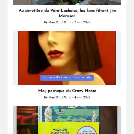
in
Au cimetière du Père-Lachaise, les fans fêtent Jim
Morrison
By
Marc BELOUIS
7 mai 2026
Posted
by
Posted
Humanvibes vous recommande
in
Moi, perruque du Crazy Horse
By
Marc BELOUIS
4 mai 2026
Posted
by