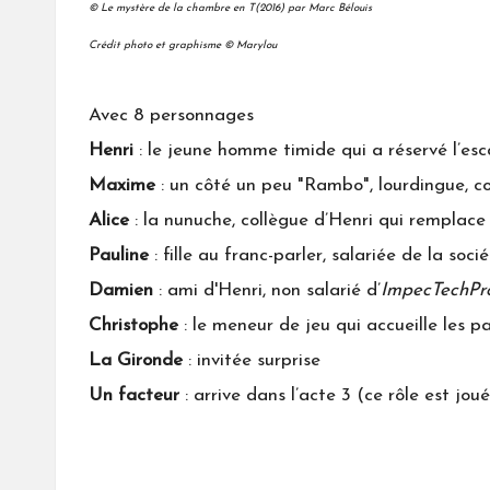
© Le mystère de la chambre en T(2016) par Marc Bélouis
Crédit photo et graphisme © Marylou
Avec 8 personnages
Henri
: le jeune homme timide qui a réservé l’es
Maxime
: un côté un peu "Rambo", lourdingue, co
Alice
: la nunuche, collègue d’Henri qui remplace
Pauline
: fille au franc-parler, salariée de la soci
Damien
: ami d'Henri, non salarié d’
ImpecTechPro
Christophe
: le meneur de jeu qui accueille les pa
La Gironde
: invitée surprise
Un facteur
: arrive dans l’acte 3 (ce rôle est jo