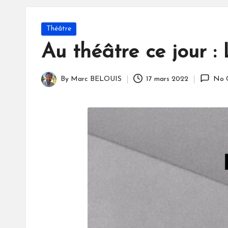
S
Posted
Théâtre
in
Au théâtre ce jour :
By
Marc BELOUIS
17 mars 2022
No 
Posted
by