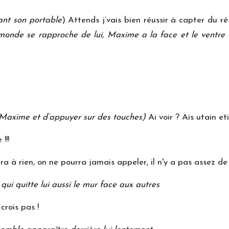
ant son portable
) Attends j’vais bien réussir à capter du 
 monde se rapproche de lui
,
Maxime a la face et le ventre é
à Maxime et d’appuyer sur des touches)
Ai voir ? Ais utain et
!!!
a à rien, on ne pourra jamais appeler, il n'y a pas assez d
ui quitte lui aussi le mur face aux autres
crois pas !