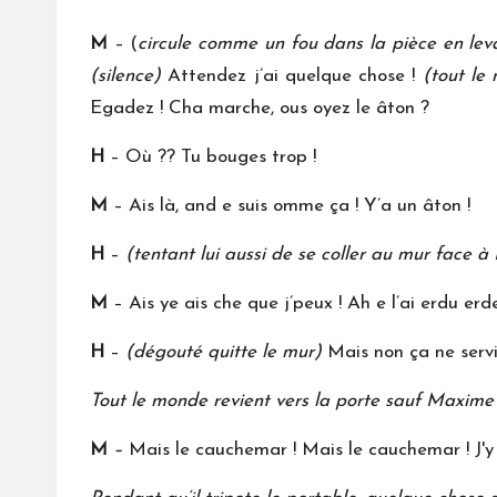
M
– (
circule comme un fou dans la pièce en lev
(silence)
Attendez j’ai quelque chose !
(tout le
Egadez ! Cha marche, ous oyez le âton ?
H
– Où ?? Tu bouges trop !
M
– Ais là, and e suis omme ça ! Y’a un âton !
H
–
(tentant lui aussi de se coller au mur face 
M
– Ais ye ais che que j’peux ! Ah e l’ai erdu erde 
H
–
(dégouté quitte le mur)
Mais non ça ne servir
Tout le monde revient vers la porte sauf Maxime q
M
–
Mais le cauchemar ! Mais le cauchemar ! J'y 