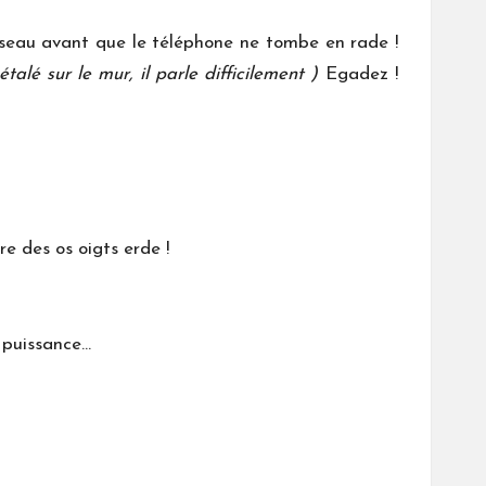
réseau avant que le téléphone ne tombe en rade !
talé sur le mur, il parle difficilement )
Egadez !
ire des os oigts erde !
e puissance…