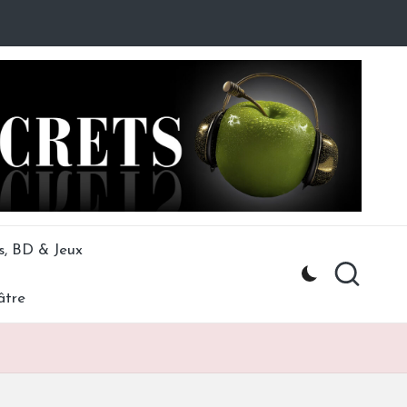
s, BD & Jeux
âtre