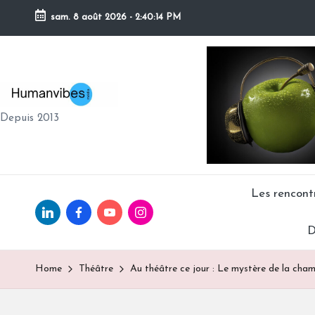
sam. 8 août 2026
-
2:40:15 PM
Skip
to
content
H
Depuis 2013
U
M
A
Les rencon
Linkedin.com
facebook.com
Youtube.com
Instagram.com
N
D
V
Home
Théâtre
Au théâtre ce jour : Le mystère de la cha
IB
E