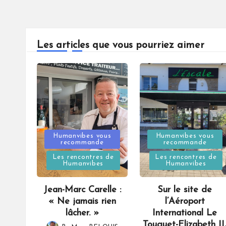
Les articles que vous pourriez aimer
Posted
Posted
Humanvibes vous
Humanvibes vous
recommande
recommande
in
in
Les rencontres de
Les rencontres de
Humanvibes
Humanvibes
Jean-Marc Carelle :
Sur le site de
« Ne jamais rien
l’Aéroport
lâcher. »
International Le
Touquet-Elizabeth II