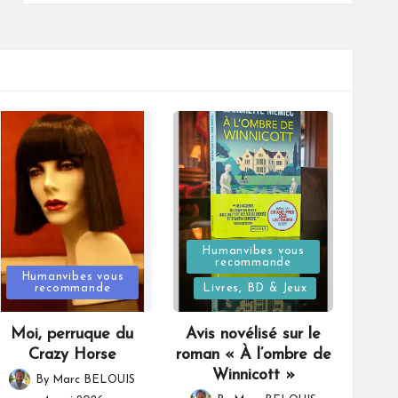
Posted
Humanvibes vous
recommande
Posted
in
Humanvibes vous
recommande
Livres, BD & Jeux
in
Moi, perruque du
Avis novélisé sur le
Crazy Horse
roman « À l’ombre de
Winnicott »
By
Marc BELOUIS
Posted