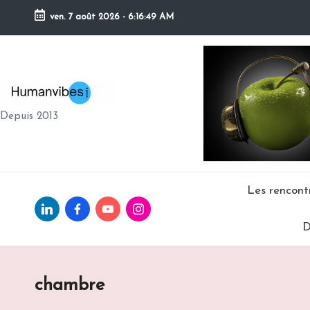
ven. 7 août 2026
-
6:16:50 AM
Skip
to
content
H
Depuis 2013
U
M
A
Les rencon
Linkedin.com
facebook.com
Youtube.com
Instagram.com
N
D
V
IB
chambre
E