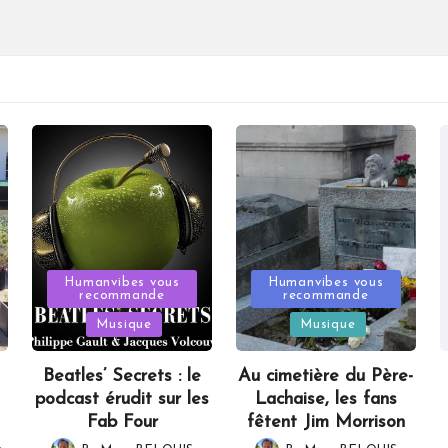
Posted
Posted
Humanvibes vous
Humanvibes vous
recommande
recommande
in
in
Musique
Musique
Beatles’ Secrets : le
Au cimetière du Père-
podcast érudit sur les
Lachaise, les fans
Fab Four
fêtent Jim Morrison
,