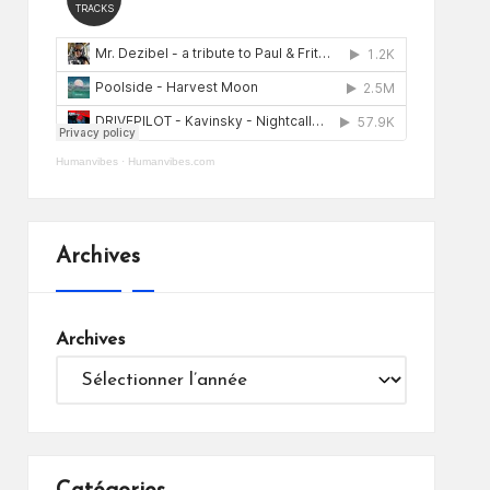
Humanvibes
·
Humanvibes.com
Archives
Archives