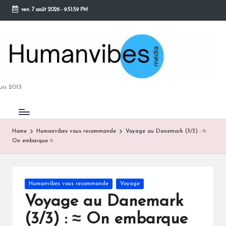
ven. 7 août 2026
-
9:52:00 PM
Skip
to
content
M
is 2013
Home
Humanvibes vous recommande
Voyage au Danemark (3/3) : ≈
On embarque ≈
B
Posted
Humanvibes vous recommande
Voyage
in
Voyage au Danemark
(3/3) : ≈ On embarque