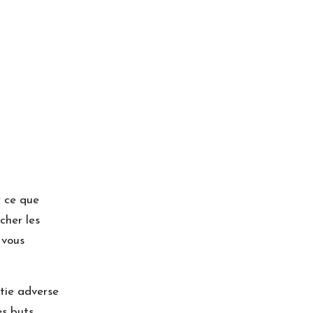
r ce que
cher les
 vous
tie adverse
s buts,