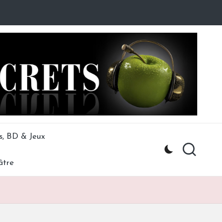
s, BD & Jeux
âtre