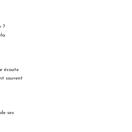
e ?
ela
ne écoute
nt souvent
 de ses