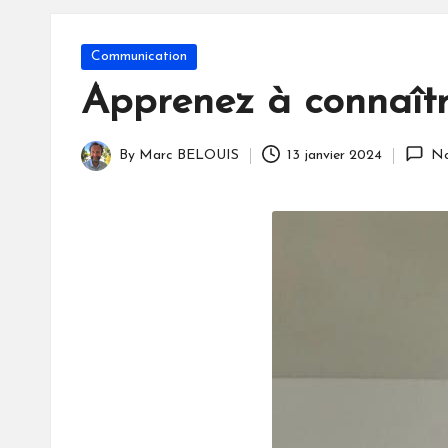
S
Posted
Communication
in
Apprenez à connaître
By
Marc BELOUIS
13 janvier 2024
No
Posted
by