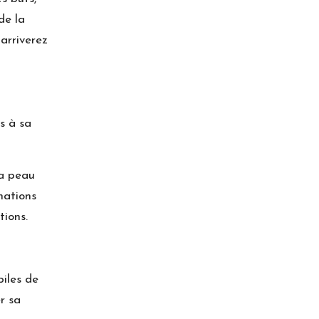
de la
arriverez
s à sa
la peau
mations
ions.
biles de
r sa