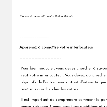
"Communicateurs efficaces" – © Marc Bélouis
—————————————–
Apprenez à connaître votre interlocuteur
—————————————–
Pour bien négocier, vous devez chercher à savoi
veut votre interlocuteur. Vous devez donc recher
objectifs de l'autre, avec autant d'intensité que
avez mis à rechercher les vôtres.
Il est important de comprendre comment la par
pense, raisonne. Connaissant ses ambitions et se