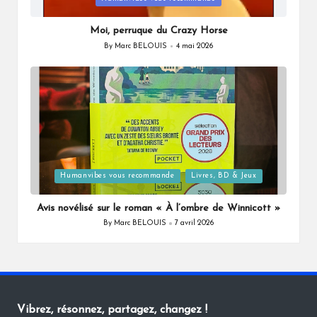
in
Moi, perruque du Crazy Horse
By
Marc BELOUIS
4 mai 2026
Posted
by
Posted
Humanvibes vous recommande
Livres, BD & Jeux
in
Avis novélisé sur le roman « À l’ombre de Winnicott »
By
Marc BELOUIS
7 avril 2026
Posted
by
Vibrez, résonnez, partagez, changez !