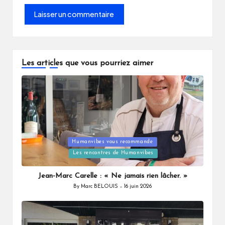
Les articles que vous pourriez aimer
Posted
Humanvibes vous recommande
in
Les rencontres de Humanvibes
Jean-Marc Carelle : « Ne jamais rien lâcher. »
By
Marc BELOUIS
16 juin 2026
Posted
by