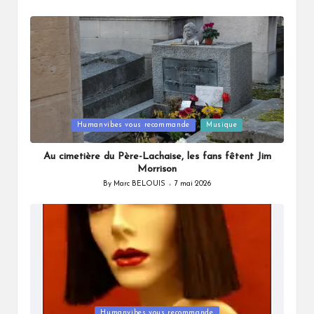
Posted
by
Posted
Humanvibes vous recommande
Musique
in
Au cimetière du Père-Lachaise, les fans fêtent Jim
Morrison
By
Marc BELOUIS
7 mai 2026
Posted
by
Posted
Humanvibes vous recommande