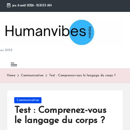
jeu. 6 août 2026
-
12:10:54 AM
Skip
to
content
M
is 2013
Home
Communication
Test : Comprenez-vous le langage du corps ?
B
Posted
Communication
in
Test : Comprenez-vous
le langage du corps ?