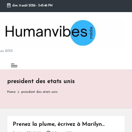
dim. 9 août 2026
-
3:45:47 PM
Skip
to
content
M
is 2013
president des etats unis
B
Home
president des etats unis
Prenez la plume, écrivez à Marilyn…