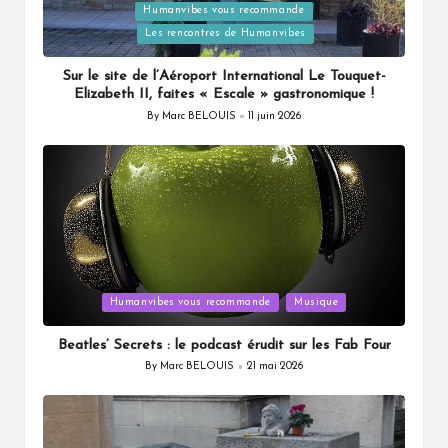
Humanvibes vous recommande
Posted
Les rencontres de Humanvibes
in
Sur le site de l’Aéroport International Le Touquet-
Elizabeth II, faites « Escale » gastronomique !
By
Marc BELOUIS
11 juin 2026
Posted
by
Posted
Humanvibes vous recommande
Musique
in
Beatles’ Secrets : le podcast érudit sur les Fab Four
By
Marc BELOUIS
21 mai 2026
Posted
by