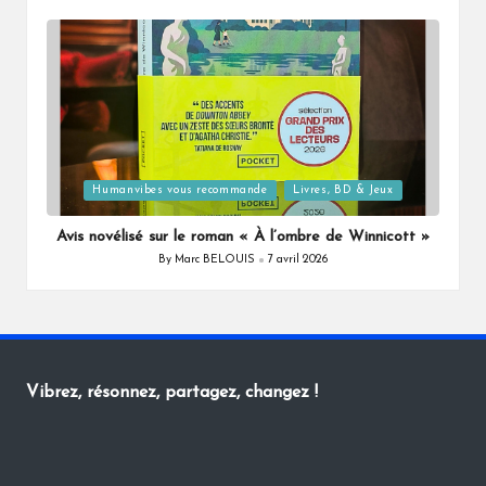
by
Posted
Humanvibes vous recommande
Livres, BD & Jeux
in
Avis novélisé sur le roman « À l’ombre de Winnicott »
By
Marc BELOUIS
7 avril 2026
Posted
by
Vibrez, résonnez, partagez, changez !