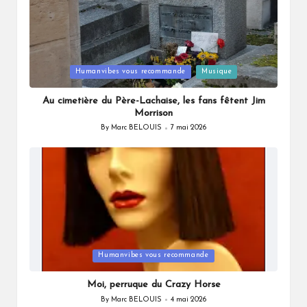
Posted
Humanvibes vous recommande
Musique
in
Au cimetière du Père-Lachaise, les fans fêtent Jim
Morrison
By
Marc BELOUIS
7 mai 2026
Posted
by
Posted
Humanvibes vous recommande
in
Moi, perruque du Crazy Horse
By
Marc BELOUIS
4 mai 2026
Posted