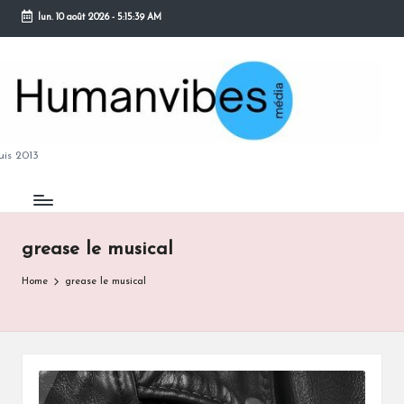
lun. 10 août 2026
-
5:15:40 AM
Skip
to
content
M
is 2013
grease le musical
B
Home
grease le musical