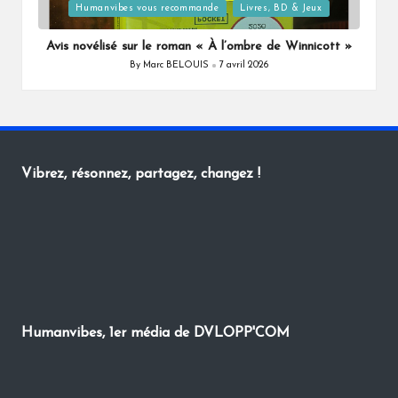
Posted
Humanvibes vous recommande
Livres, BD & Jeux
in
Avis novélisé sur le roman « À l’ombre de Winnicott »
By
Marc BELOUIS
7 avril 2026
Posted
by
Vibrez, résonnez, partagez, changez !
Humanvibes, 1er média de DVLOPP'COM