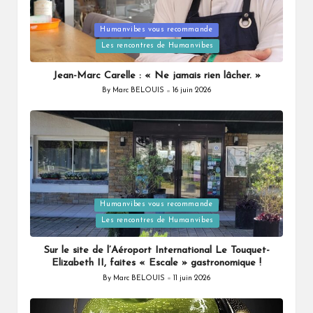
Humanvibes vous recommande
Posted
Les rencontres de Humanvibes
in
Jean-Marc Carelle : « Ne jamais rien lâcher. »
By
Marc BELOUIS
16 juin 2026
Posted
by
Humanvibes vous recommande
Posted
Les rencontres de Humanvibes
in
Sur le site de l’Aéroport International Le Touquet-
Elizabeth II, faites « Escale » gastronomique !
By
Marc BELOUIS
11 juin 2026
Posted
by