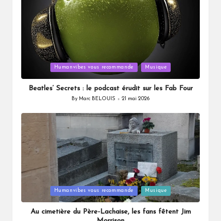
Posted
Humanvibes vous recommande
Musique
in
Beatles’ Secrets : le podcast érudit sur les Fab Four
By
Marc BELOUIS
21 mai 2026
Posted
by
Posted
Humanvibes vous recommande
Musique
in
Au cimetière du Père-Lachaise, les fans fêtent Jim
Morrison