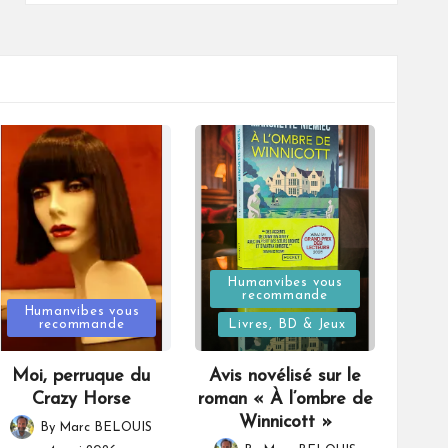
Posted
Humanvibes vous
recommande
Posted
in
Humanvibes vous
recommande
Livres, BD & Jeux
in
Moi, perruque du
Avis novélisé sur le
Crazy Horse
roman « À l’ombre de
Winnicott »
By
Marc BELOUIS
Posted