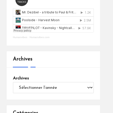
Humanvibes
·
Humanvibes.com
Archives
Archives