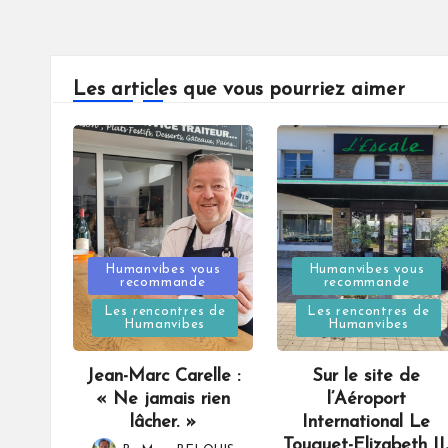
Les articles que vous pourriez aimer
Posted
Posted
Humanvibes vous
Humanvibes vous
recommande
recommande
in
in
Les rencontres de
Les rencontres de
Humanvibes
Humanvibes
Jean-Marc Carelle :
Sur le site de
« Ne jamais rien
l’Aéroport
lâcher. »
International Le
Touquet-Elizabeth II