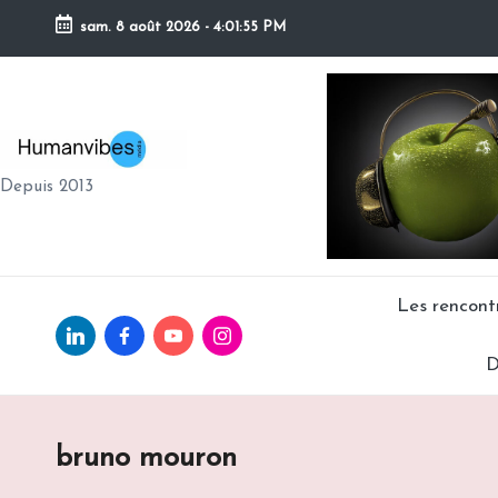
sam. 8 août 2026
-
4:01:56 PM
Skip
to
content
H
Depuis 2013
U
M
A
Les rencon
Linkedin.com
facebook.com
Youtube.com
Instagram.com
N
D
V
IB
bruno mouron
E