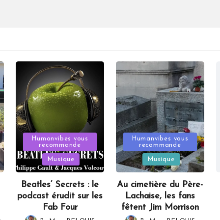
Posted
Posted
Humanvibes vous
Humanvibes vous
recommande
recommande
in
in
Musique
Musique
Beatles’ Secrets : le
Au cimetière du Père-
podcast érudit sur les
Lachaise, les fans
Fab Four
fêtent Jim Morrison
,