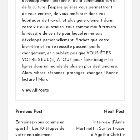
développement personnel, de la communication et
de la culture. J'espère qu'elles vous permettront
de vous enrichir, de vous améliorer dans vos
habitudes de travail, et plus généralement dans
votre vie au quotidien, tout comme moi à travers
la réussite de ce site pour lequel je me suis
développé personnellement. Sachez que votre
bien-être et votre réussite passent par le
changement, et n’oubliez pas que VOUS ÊTES
VOTRE SEUL(E) ATOUT pour faire bouger les
lignes dans un monde de plus en plus déshumanisé.
Alors, vibrez, résonnez, partagez, changez ! Bonne
lecture ! Marc
View All Posts
Post
Previous Post
Next Post
navigation
Entraînez-vous comme un
Interview d’Anne
sportif : Les 10 étapes de
Martinetti : Sur les traces
votre entraînement
d’Agatha Christie