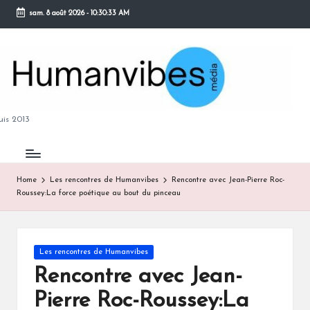
sam. 8 août 2026
-
10:30:34 AM
Skip
to
content
M
is 2013
Home
Les rencontres de Humanvibes
Rencontre avec Jean-Pierre Roc-
Roussey:La force poétique au bout du pinceau
B
Posted
Les rencontres de Humanvibes
in
Rencontre avec Jean-
Pierre Roc-Roussey:La