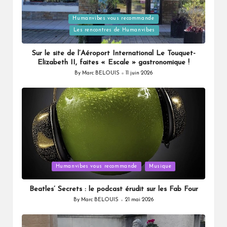
Posted
Humanvibes vous recommande
in
Les rencontres de Humanvibes
Sur le site de l’Aéroport International Le Touquet-
Elizabeth II, faites « Escale » gastronomique !
By
Marc BELOUIS
11 juin 2026
Posted
by
Posted
Humanvibes vous recommande
Musique
in
Beatles’ Secrets : le podcast érudit sur les Fab Four
By
Marc BELOUIS
21 mai 2026
Posted
by