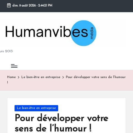
dim. 9 août 2026
-
2:44:22 PM
Skip
to
content
M
is 2013
Home
Le bien-être en entreprise
Pour développer votre sens de l’humour
!
B
Posted
Le bien-être en entreprise
in
Pour développer votre
sens de l’humour !