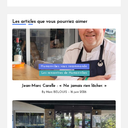
Les articles que vous pourriez aimer
Posted
Humanvibes vous recommande
in
Les rencontres de Humanvibes
Jean-Marc Carelle : « Ne jamais rien lâcher. »
By
Marc BELOUIS
16 juin 2026
Posted
by