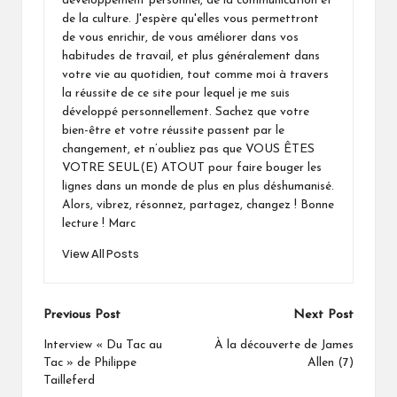
développement personnel, de la communication et
de la culture. J'espère qu'elles vous permettront
de vous enrichir, de vous améliorer dans vos
habitudes de travail, et plus généralement dans
votre vie au quotidien, tout comme moi à travers
la réussite de ce site pour lequel je me suis
développé personnellement. Sachez que votre
bien-être et votre réussite passent par le
changement, et n’oubliez pas que VOUS ÊTES
VOTRE SEUL(E) ATOUT pour faire bouger les
lignes dans un monde de plus en plus déshumanisé.
Alors, vibrez, résonnez, partagez, changez ! Bonne
lecture ! Marc
View All Posts
Post
Previous Post
Next Post
navigation
Interview « Du Tac au
À la découverte de James
Tac » de Philippe
Allen (7)
Tailleferd