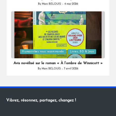
By
Marc BELOUIS
4 mai 2026
Posted
by
Posted
Humanvibes vous recommande
Livres, BD & Jeux
in
Avis novélisé sur le roman « À l’ombre de Winnicott »
By
Marc BELOUIS
7 avril 2026
Posted
by
Vibrez, résonnez, partagez, changez !