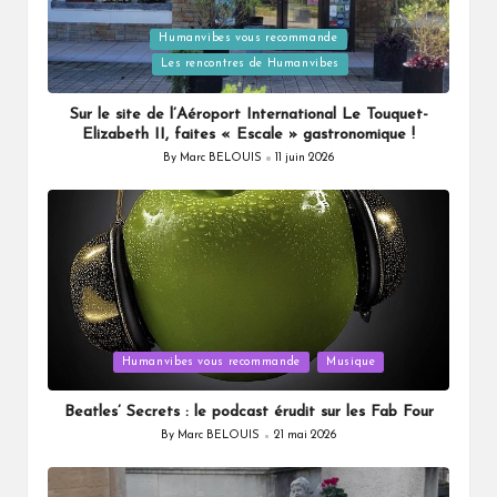
Posted
Humanvibes vous recommande
in
Les rencontres de Humanvibes
Sur le site de l’Aéroport International Le Touquet-
Elizabeth II, faites « Escale » gastronomique !
By
Marc BELOUIS
11 juin 2026
Posted
by
Posted
Humanvibes vous recommande
Musique
in
Beatles’ Secrets : le podcast érudit sur les Fab Four
By
Marc BELOUIS
21 mai 2026
Posted
by