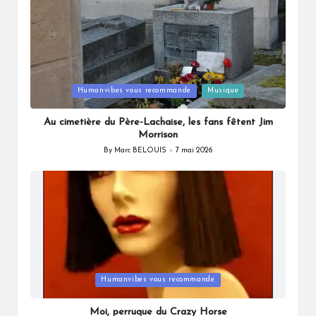
Posted
Humanvibes vous recommande
Musique
in
Au cimetière du Père-Lachaise, les fans fêtent Jim
Morrison
By
Marc BELOUIS
7 mai 2026
Posted
by
Posted
Humanvibes vous recommande
in
Moi, perruque du Crazy Horse