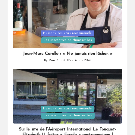
Posted
Humanvibes vous recommande
in
Les rencontres de Humanvibes
Jean-Marc Carelle : « Ne jamais rien lâcher. »
By
Marc BELOUIS
16 juin 2026
Posted
by
Posted
Humanvibes vous recommande
in
Les rencontres de Humanvibes
Sur le site de l’Aéroport International Le Touquet-
Elizabeth II, faites « Escale » gastronomique !