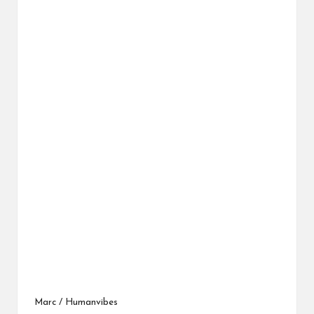
Philippe Tailleferd.
© Covertramp
Marc / Humanvibes