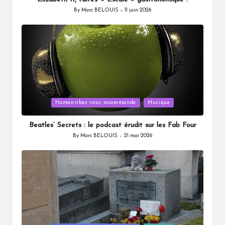
By
Marc BELOUIS
11 juin 2026
Posted
by
Posted
Humanvibes vous recommande
Musique
in
Beatles’ Secrets : le podcast érudit sur les Fab Four
By
Marc BELOUIS
21 mai 2026
Posted
by