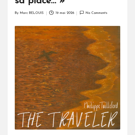
sa place… »
By
Marc BELOUIS
19 mai 2026
No Comments
Posted
by