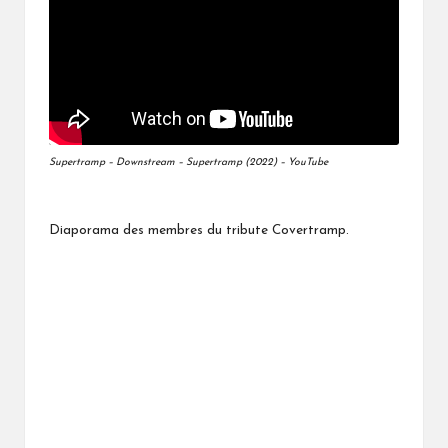
Supertramp – Downstream – Supertramp (2022) – YouTube
Diaporama des membres du tribute Covertramp.
S