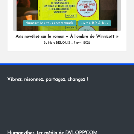
Posted
Humanvibes vous recommande
Livres, BD & Jeux
in
Avis novélisé sur le roman « À l’ombre de Winnicott »
By
Marc BELOUIS
7 avril 2026
Posted
by
Vibrez, résonnez, partagez, changez !
Humanvibes, 1er média de DVLOPP'COM