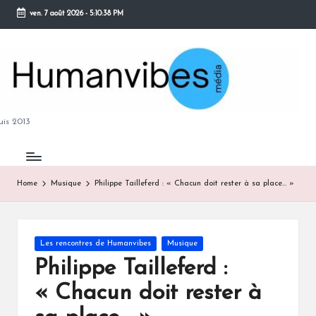
ven. 7 août 2026
-
5:10:39 PM
Skip
to
content
M
is 2013
Home
Musique
Philippe Tailleferd : « Chacun doit rester à sa place… »
B
Posted
Les rencontres de Humanvibes
Musique
in
Philippe Tailleferd :
« Chacun doit rester à