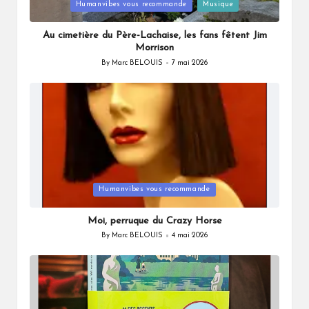
Posted
Humanvibes vous recommande
Musique
in
Au cimetière du Père-Lachaise, les fans fêtent Jim
Morrison
By
Marc BELOUIS
7 mai 2026
Posted
by
Posted
Humanvibes vous recommande
in
Moi, perruque du Crazy Horse
By
Marc BELOUIS
4 mai 2026
Posted
by