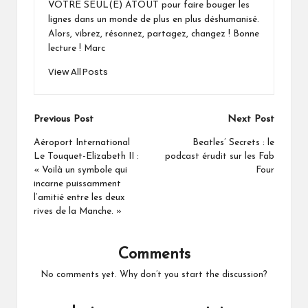
VOTRE SEUL(E) ATOUT pour faire bouger les
lignes dans un monde de plus en plus déshumanisé.
Alors, vibrez, résonnez, partagez, changez ! Bonne
lecture ! Marc
View All Posts
Post
Previous Post
Next Post
navigation
Aéroport International
Beatles’ Secrets : le
Le Touquet-Elizabeth II :
podcast érudit sur les Fab
« Voilà un symbole qui
Four
incarne puissamment
l’amitié entre les deux
rives de la Manche. »
Comments
No comments yet. Why don’t you start the discussion?