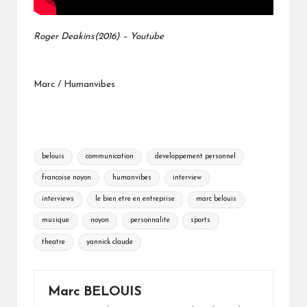
Roger Deakins(2016) – Youtube
Marc / Humanvibes
Tags:
belouis
communication
developpement personnel
francoise noyon
humanvibes
interview
interviews
le bien etre en entreprise
marc belouis
musique
noyon
personnalite
sports
theatre
yannick claude
Marc BELOUIS