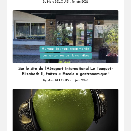
By
Marc BELOUIS
16 juin 2026
Posted
by
Posted
Humanvibes vous recommande
in
Les rencontres de Humanvibes
Sur le site de l’Aéroport International Le Touquet-
Elizabeth II, faites « Escale » gastronomique !
By
Marc BELOUIS
11 juin 2026
Posted
by