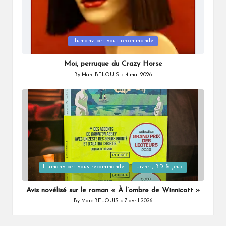
Posted
Humanvibes vous recommande
in
Moi, perruque du Crazy Horse
By
Marc BELOUIS
4 mai 2026
Posted
by
Posted
Humanvibes vous recommande
Livres, BD & Jeux
in
Avis novélisé sur le roman « À l’ombre de Winnicott »
By
Marc BELOUIS
7 avril 2026
Posted
by