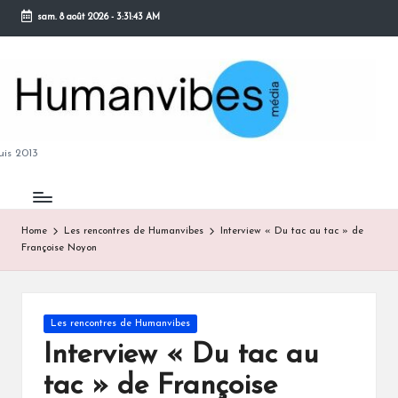
sam. 8 août 2026
-
3:31:44 AM
Skip
to
content
M
is 2013
Home
Les rencontres de Humanvibes
Interview « Du tac au tac » de
Françoise Noyon
B
Posted
Les rencontres de Humanvibes
in
Interview « Du tac au
tac » de Françoise