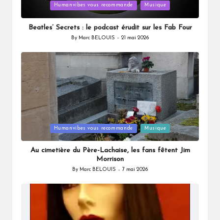
Posted
Humanvibes vous recommande
Musique
in
Beatles’ Secrets : le podcast érudit sur les Fab Four
By
Marc BELOUIS
21 mai 2026
Posted
by
Posted
Humanvibes vous recommande
Musique
in
Au cimetière du Père-Lachaise, les fans fêtent Jim
Morrison
By
Marc BELOUIS
7 mai 2026
Posted
by