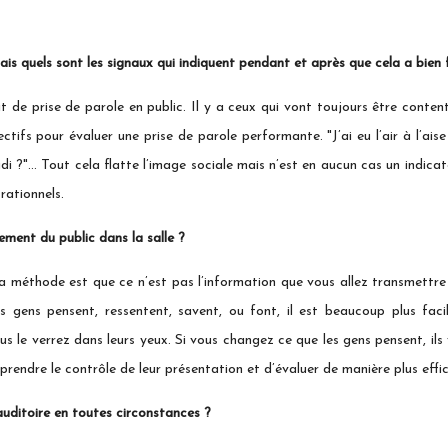
mais quels sont les signaux qui indiquent pendant et après que cela a bien
t de prise de parole en public. Il y a ceux qui vont toujours être content
ectifs pour évaluer une prise de parole performante. "J’ai eu l’air à l’aise 
udi ?"… Tout cela flatte l’image sociale mais n’est en aucun cas un indi
rationnels.
ent du public dans la salle ?
e la méthode est que ce n’est pas l’information que vous allez transmettr
 gens pensent, ressentent, savent, ou font, il est beaucoup plus fac
s le verrez dans leurs yeux. Si vous changez ce que les gens pensent, ils 
endre le contrôle de leur présentation et d’évaluer de manière plus effic
auditoire en toutes circonstances ?