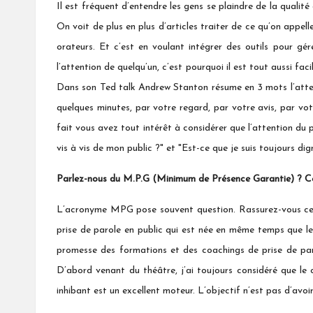
Il est fréquent d’entendre les gens se plaindre de la qualit
On voit de plus en plus d’articles traiter de ce qu’on appel
orateurs. Et c’est en voulant intégrer des outils pour gér
l’attention de quelqu’un, c’est pourquoi il est tout aussi fac
Dans son Ted talk Andrew Stanton résume en 3 mots l’attente
quelques minutes, par votre regard, par votre avis, par vot
fait vous avez tout intérêt à considérer que l’attention du 
vis à vis de mon public ?" et "Est-ce que je suis toujours di
Parlez-nous du M.P.G (Minimum de Présence Garantie) ? Ce ser
L’acronyme MPG pose souvent question. Rassurez-vous ce n’
prise de parole en public qui est née en même temps que l
promesse des formations et des coachings de prise de parol
D’abord venant du théâtre, j’ai toujours considéré que le 
inhibant est un excellent moteur. L’objectif n’est pas d’avoir