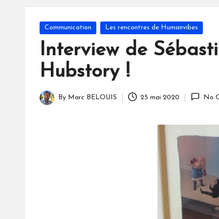
S
Posted
Communication
Les rencontres de Humanvibes
in
Interview de Sébasti
Hubstory !
By
Marc BELOUIS
25 mai 2020
No 
Posted
by