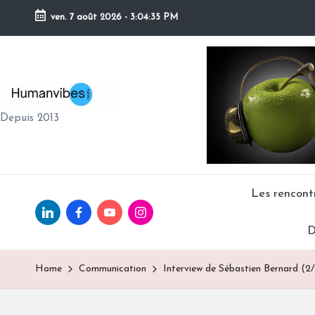
ven. 7 août 2026
-
3:04:36 PM
Skip
to
content
H
Depuis 2013
U
M
A
Les rencon
Linkedin.com
facebook.com
Youtube.com
Instagram.com
N
D
V
Home
Communication
Interview de Sébastien Bernard (2/
IB
E