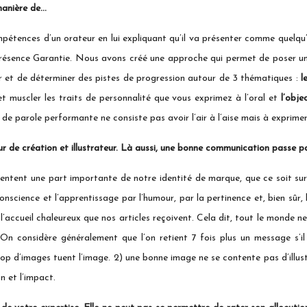
 manière de…
pétences d’un orateur en lui expliquant qu’il va présenter comme quelq
sence Garantie. Nous avons créé une approche qui permet de poser un reg
uer et de déterminer des pistes de progression autour de 3 thématiques :
l
et muscler les traits de personnalité que vous exprimez à l’oral et
l’obje
de parole performante ne consiste pas avoir l’air à l’aise mais à exprime
eur de création et illustrateur. Là aussi, une bonne communication passe p
ésentent une part importante de notre identité de marque, que ce soit sur
onscience et l’apprentissage par l’humour, par la pertinence et, bien sûr,
l’accueil chaleureux que nos articles reçoivent. Cela dit, tout le monde ne 
n. On considère généralement que l’on retient 7 fois plus un message s’il
p d’images tuent l’image. 2) une bonne image ne se contente pas d’illust
n et l’impact.