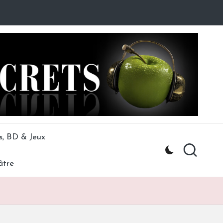
s, BD & Jeux
âtre