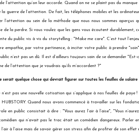
é de l’attention qu’on leur accorde. Quand on ne se plaint pas du manque 
le la guerre de l’attention. De fait, les téléphones mobiles et les ordinat
er l’attention au sein de la méthode que nous nous sommes aperçus que 
ile de la perdre. Si vous voulez que les gens vous écoutent durablement, ce 
 du public vis à vis du storytelling : "Make me care". C’est tout l’enjeu 
re empathie, par votre pertinence, à inciter votre public à prendre "soi
public n’est pas un dû. Il est d’ailleurs toujours sain de se demander "E
gne de l’attention que je voudrais qu’ils m’accordent ?"
ait quelque chose qui devrait figurer sur toutes les feuilles de salaire 
est pas une nouvelle cotisation qui s’applique à nos feuilles de paye 
e HUBSTORY. Quand nous avons commencé à travailler sur les fondations d
e en public consistait à dire : "Vous aurez l’air à l’aise", "Vous n’aur
comédien qui n’avait pas le trac était un comédien dangereux. Parler en p
 l’air à l’aise mais de savoir gérer son stress afin de profiter de son effet