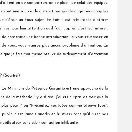
d’attention de son patron, on se plaint de celui des équipes.
eurs sont une source de distractions qui dérange beaucoup les
c’était un faux sujet. En fait il est très facile d’attirer
n’est pas leur attention qu’il faut capter, c’est leur intérêt.
de construire une bonne introduction ; si vous réussissez en
n" de vous, vous n‘aurez plus aucun problème d’attention. En
st-ce que je fais moi-même preuve de suffisamment d’attention
? (Sourire.)
! Le
M
inimum de
P
résence
G
arantie est une approche de la
e la méthode il y a 6 ans, j’ai été surpris de voir que la
ez plus peur !" ou "Présentez vos idées comme Steeve Jobs".
ublic n’est jamais anodin et le stress tant qu’il n’est pas
 mobilisateur sans subir son action inhibante.