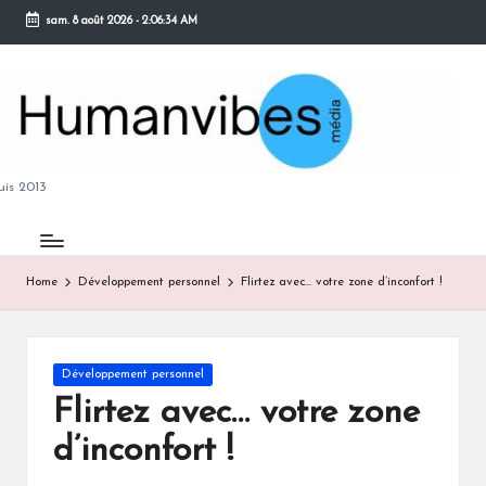
sam. 8 août 2026
-
2:06:34 AM
Skip
to
content
M
is 2013
Home
Développement personnel
Flirtez avec… votre zone d’inconfort !
B
Posted
Développement personnel
in
Flirtez avec… votre zone
d’inconfort !