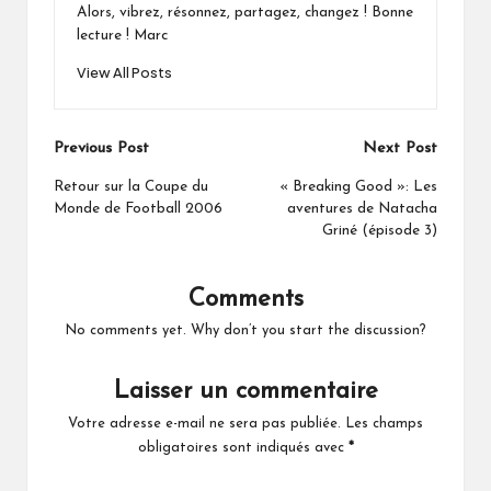
Alors, vibrez, résonnez, partagez, changez ! Bonne
lecture ! Marc
View All Posts
Post
Previous Post
Next Post
navigation
Retour sur la Coupe du
« Breaking Good »: Les
Monde de Football 2006
aventures de Natacha
Griné (épisode 3)
Comments
No comments yet. Why don’t you start the discussion?
Laisser un commentaire
Votre adresse e-mail ne sera pas publiée.
Les champs
obligatoires sont indiqués avec
*