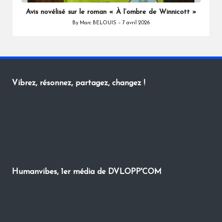
Avis novélisé sur le roman « À l’ombre de Winnicott »
By
Marc BELOUIS
7 avril 2026
Posted
by
Vibrez, résonnez, partagez, changez !
Humanvibes, 1er média de DVLOPP'COM