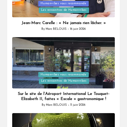
Posted
Humanvibes vous recommande
in
Les rencontres de Humanvibes
Jean-Marc Carelle : « Ne jamais rien lâcher. »
By
Marc BELOUIS
16 juin 2026
Posted
by
Posted
Humanvibes vous recommande
in
Les rencontres de Humanvibes
Sur le site de l’Aéroport International Le Touquet-
Elizabeth II, faites « Escale » gastronomique !
By
Marc BELOUIS
11 juin 2026
Posted
by