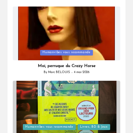
Posted
by
Posted
Humanvibes vous recommande
in
Moi, perruque du Crazy Horse
By
Marc BELOUIS
4 mai 2026
Posted
by
Posted
Humanvibes vous recommande
Livres, BD & Jeux
in