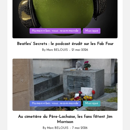
Posted
Humanvibes vous recommande
Musique
in
Beatles’ Secrets : le podcast érudit sur les Fab Four
By
Marc BELOUIS
21 mai 2026
Posted
by
Posted
Humanvibes vous recommande
Musique
in
Au cimetière du Père-Lachaise, les fans fêtent Jim
Morrison
By
Marc BELOUIS
7 mai 2026