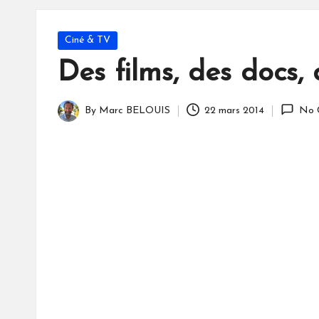
S
Posted
Ciné & TV
in
Des films, des docs,
By
Marc BELOUIS
22 mars 2014
No 
Posted
by