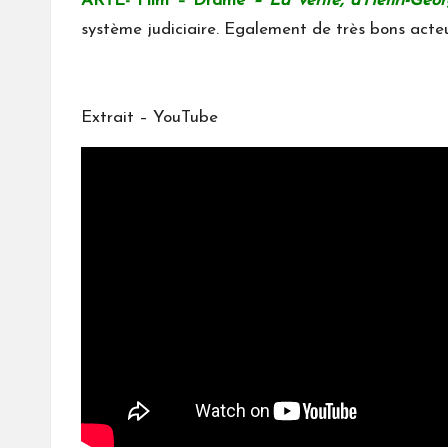
ARTE- Film –
Drame
– La vérité
, d'Henri-Geo
système judiciaire. Egalement de très bons acte
Extrait – YouTube