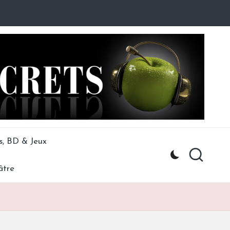
s, BD & Jeux
âtre