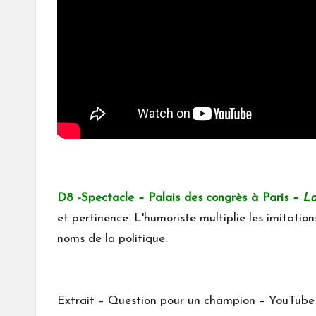
D8 -Spectacle
–
Palais des congrès à Paris
– Lau
et pertinence. L'humoriste multiplie les imitatio
noms de la politique.
Extrait – Question pour un champion – YouTube