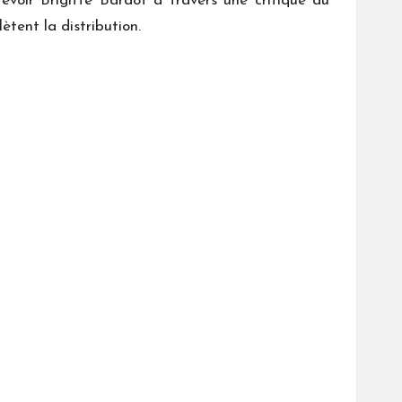
revoir Brigitte Bardot à travers une critique du
tent la distribution.