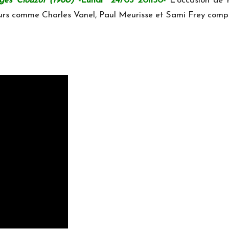
rges Clouzot (1960)
-Lundi
24/03 20h50-
L'occasion de 
urs comme Charles Vanel, Paul Meurisse et Sami Frey complè