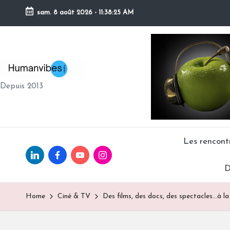
sam. 8 août 2026
-
11:38:26 AM
Skip
to
content
H
Depuis 2013
U
M
A
Les rencon
Linkedin.com
facebook.com
Youtube.com
Instagram.com
N
D
V
Home
Ciné & TV
Des films, des docs, des spectacles…à l
IB
E