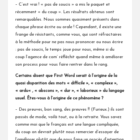
– C’est vrai ! « pas de soucis » a mis le paquet et
récemment « du coup ». Les résultats obtenus sont
remarquables. Nous sommes quasiment présents dans
chaque phrase écrite ou orale ! Cependant, il existe une
frange de résistants, comme vous, qui sont réfractaires
à la méthode pour ne pas nous prononcer ou nous écrire
: pas de soucis, le temps joue pour nous, même si du
coup l’agence de com’ réfléchit quand même à améliorer
son process pour vous faire rentrer dans le rang.
Certains disent que First Word serait à l’origine de la
quasi disparition des mots « difficile », « complexe »,
«
ardu
« ,
« abscons »
,
« dur », « laborieux » du langage
usuel.
tes-vous à l’origine de ce phénomène ?
Ê
– Des preuves, bon sang, des preuves !! (Furieux.) ils sont
passés de mode, voilà tout, ou à la retraite. Vous savez
comme moi que le français est une langue compliquée,
du coup on devrait plutôt nous remercier d’essayer de
l’améliorer plutôt que de nous faire un procès d’intention.