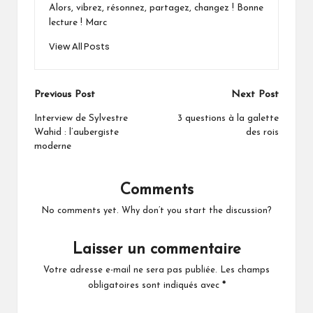
Alors, vibrez, résonnez, partagez, changez ! Bonne
lecture ! Marc
View All Posts
Post
Previous Post
Next Post
navigation
Interview de Sylvestre
3 questions à la galette
Wahid : l’aubergiste
des rois
moderne
Comments
No comments yet. Why don’t you start the discussion?
Laisser un commentaire
Votre adresse e-mail ne sera pas publiée.
Les champs
obligatoires sont indiqués avec
*