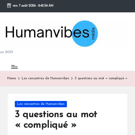
ven. 7 août 2026
-
8:42:57 AM
Skip
to
content
M
is 2013
Home
Les rencontres de Humanvibes
3 questions au mot « compliqué »
B
Posted
Les rencontres de Humanvibes
in
3 questions au mot
« compliqué »