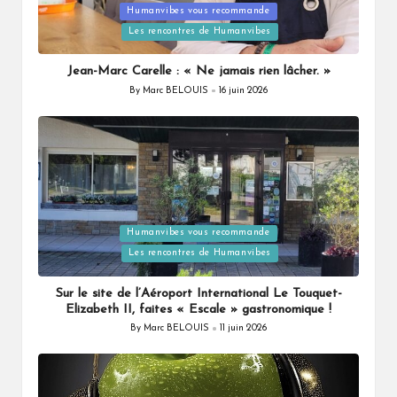
Posted
Humanvibes vous recommande
in
Les rencontres de Humanvibes
Jean-Marc Carelle : « Ne jamais rien lâcher. »
By
Marc BELOUIS
16 juin 2026
Posted
by
Posted
Humanvibes vous recommande
in
Les rencontres de Humanvibes
Sur le site de l’Aéroport International Le Touquet-
Elizabeth II, faites « Escale » gastronomique !
By
Marc BELOUIS
11 juin 2026
Posted
by