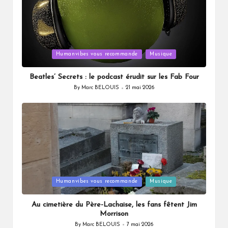
Posted
Humanvibes vous recommande
Musique
in
Beatles’ Secrets : le podcast érudit sur les Fab Four
By
Marc BELOUIS
21 mai 2026
Posted
by
Posted
Humanvibes vous recommande
Musique
in
Au cimetière du Père-Lachaise, les fans fêtent Jim
Morrison
By
Marc BELOUIS
7 mai 2026