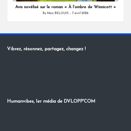
Avis novélisé sur le roman « À l’ombre de Winnicott »
By
Marc BELOUIS
7 avril 2026
Posted
by
Vibrez, résonnez, partagez, changez !
Humanvibes, 1er média de DVLOPP'COM