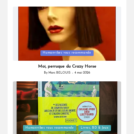
Posted
by
Posted
Humanvibes vous recommande
in
Moi, perruque du Crazy Horse
By
Marc BELOUIS
4 mai 2026
Posted
by
Posted
Humanvibes vous recommande
Livres, BD & Jeux
in