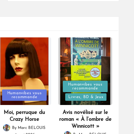
Posted
Humanvibes vous
recommande
Posted
in
Humanvibes vous
recommande
Livres, BD & Jeux
in
Moi, perruque du
Avis novélisé sur le
Crazy Horse
roman « À l’ombre de
Winnicott »
By
Marc BELOUIS
Posted