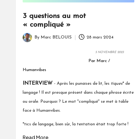
3 questions au mot
« compliqué »
By
Marc BELOUIS
28 mars 2024
Posted
by
5 NOVEMBRE 2023
Par Marc /
Humanvibes
INTERVIEW
- Après les punaises de lit, les
tiques
* de
langage ! Il est presque présent dans chaque phrase écrite
ou orale. Pourquoi ? Le mot "compliqué" se met à table
face à Humanvibes.
*tics de langage, bien sûr, la tentation était trop forte !
Read More