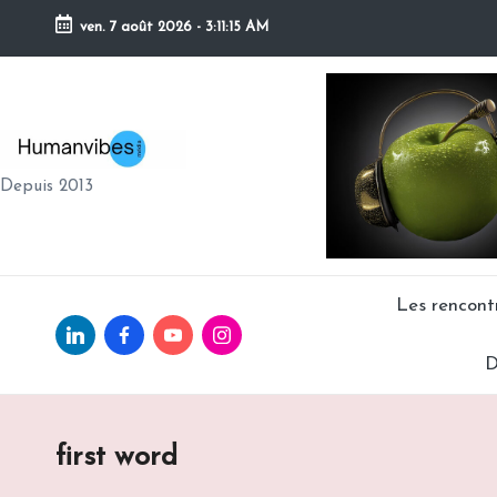
ven. 7 août 2026
-
3:11:16 AM
Skip
to
content
H
Depuis 2013
U
M
A
Les rencon
Linkedin.com
facebook.com
Youtube.com
Instagram.com
N
D
V
IB
first word
E