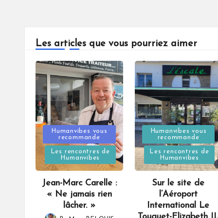
Les articles que vous pourriez aimer
Posted
Posted
Humanvibes vous
Humanvibes vous
recommande
recommande
in
in
Les rencontres de
Les rencontres de
Humanvibes
Humanvibes
Jean-Marc Carelle :
Sur le site de
« Ne jamais rien
l’Aéroport
lâcher. »
International Le
Touquet-Elizabeth II