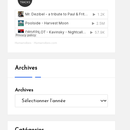
Humanvibes
·
Humanvibes.com
Archives
Archives