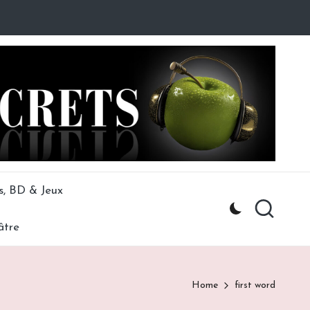
s, BD & Jeux
âtre
Home
first word