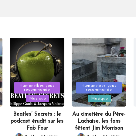
Posted
Posted
Humanvibes vous
Humanvibes vous
recommande
recommande
in
in
Musique
Musique
Beatles’ Secrets : le
Au cimetière du Père-
podcast érudit sur les
Lachaise, les fans
Fab Four
fêtent Jim Morrison
,