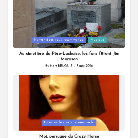
Posted
Humanvibes vous recommande
Musique
in
Au cimetière du Père-Lachaise, les fans fêtent Jim
Morrison
By
Marc BELOUIS
7 mai 2026
Posted
by
Posted
Humanvibes vous recommande
in
Moi, perruque du Crazy Horse