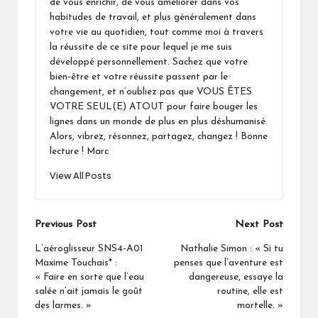
de vous enrichir, de vous améliorer dans vos
habitudes de travail, et plus généralement dans
votre vie au quotidien, tout comme moi à travers
la réussite de ce site pour lequel je me suis
développé personnellement. Sachez que votre
bien-être et votre réussite passent par le
changement, et n’oubliez pas que VOUS ÊTES
VOTRE SEUL(E) ATOUT pour faire bouger les
lignes dans un monde de plus en plus déshumanisé.
Alors, vibrez, résonnez, partagez, changez ! Bonne
lecture ! Marc
View All Posts
Post
Previous Post
Next Post
navigation
L’aéroglisseur SNS4-A01
Nathalie Simon : « Si tu
Maxime Touchais* :
penses que l’aventure est
« Faire en sorte que l’eau
dangereuse, essaye la
salée n’ait jamais le goût
routine, elle est
des larmes. »
mortelle. »