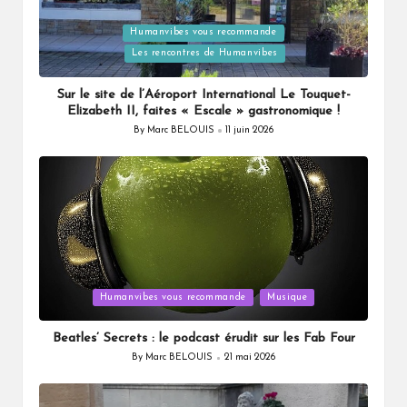
Posted
Humanvibes vous recommande
in
Les rencontres de Humanvibes
Sur le site de l’Aéroport International Le Touquet-
Elizabeth II, faites « Escale » gastronomique !
By
Marc BELOUIS
11 juin 2026
Posted
by
Posted
Humanvibes vous recommande
Musique
in
Beatles’ Secrets : le podcast érudit sur les Fab Four
By
Marc BELOUIS
21 mai 2026
Posted
by