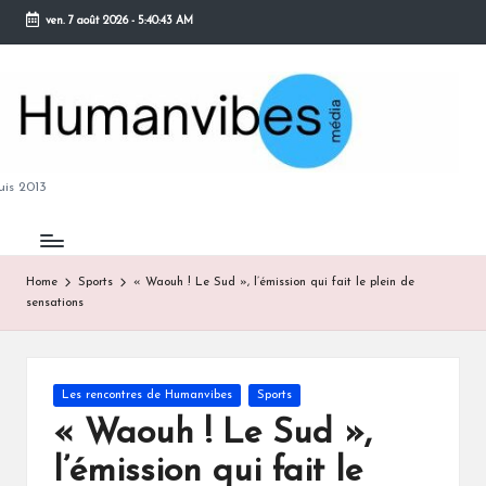
ven. 7 août 2026
-
5:40:43 AM
Skip
to
content
M
is 2013
Home
Sports
« Waouh ! Le Sud », l’émission qui fait le plein de
sensations
B
Posted
Les rencontres de Humanvibes
Sports
in
« Waouh ! Le Sud »,
l’émission qui fait le