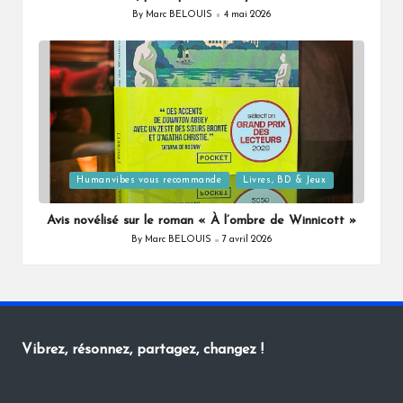
By
Marc BELOUIS
4 mai 2026
Posted
by
Posted
Humanvibes vous recommande
Livres, BD & Jeux
in
Avis novélisé sur le roman « À l’ombre de Winnicott »
By
Marc BELOUIS
7 avril 2026
Posted
by
Vibrez, résonnez, partagez, changez !