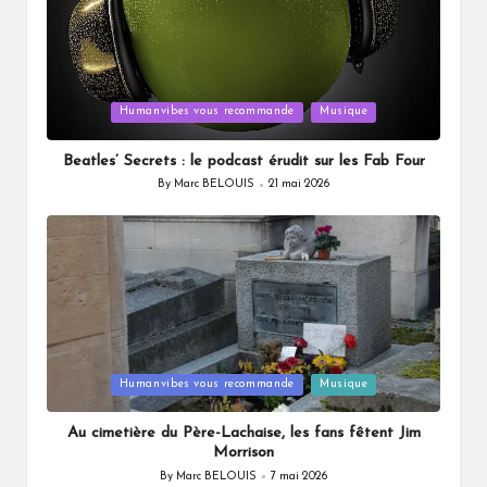
Posted
Humanvibes vous recommande
Musique
in
Beatles’ Secrets : le podcast érudit sur les Fab Four
By
Marc BELOUIS
21 mai 2026
Posted
by
Posted
Humanvibes vous recommande
Musique
in
Au cimetière du Père-Lachaise, les fans fêtent Jim
Morrison
By
Marc BELOUIS
7 mai 2026
Posted