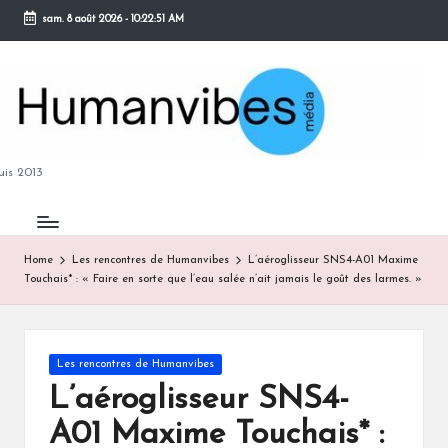
sam. 8 août 2026
-
10:22:52 AM
Skip
to
content
M
is 2013
Home
Les rencontres de Humanvibes
L’aéroglisseur SNS4-A01 Maxime
Touchais* : « Faire en sorte que l’eau salée n’ait jamais le goût des larmes. »
B
Posted
Les rencontres de Humanvibes
in
L’aéroglisseur SNS4-
A01 Maxime Touchais* :