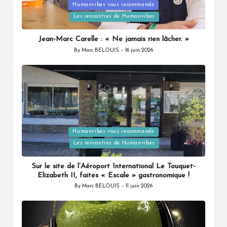
Posted
Humanvibes vous recommande
in
Les rencontres de Humanvibes
Jean-Marc Carelle : « Ne jamais rien lâcher. »
By
Marc BELOUIS
16 juin 2026
Posted
by
Posted
Humanvibes vous recommande
in
Les rencontres de Humanvibes
Sur le site de l’Aéroport International Le Touquet-
Elizabeth II, faites « Escale » gastronomique !
By
Marc BELOUIS
11 juin 2026
Posted
by