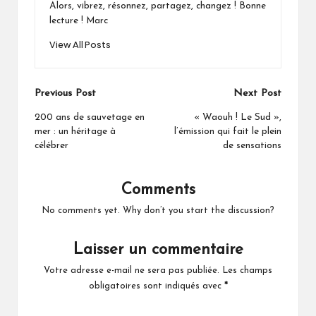
Alors, vibrez, résonnez, partagez, changez ! Bonne
lecture ! Marc
View All Posts
Post
Previous Post
Next Post
navigation
200 ans de sauvetage en
« Waouh ! Le Sud »,
mer : un héritage à
l’émission qui fait le plein
célébrer
de sensations
Comments
No comments yet. Why don’t you start the discussion?
Laisser un commentaire
Votre adresse e-mail ne sera pas publiée.
Les champs
obligatoires sont indiqués avec
*