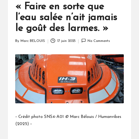
« Faire en sorte que
l’eau salée n’ait jamais
le goût des larmes. »
By
Marc BELOUIS
17 juin 2025
No Comments
Posted
by
– Crédit photo SNS4-A01
©
Marc Bélouis / Humanvibes
(2025) –