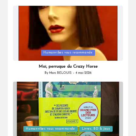
by
Posted
Humanvibes vous recommande
in
Moi, perruque du Crazy Horse
By
Marc BELOUIS
4 mai 2026
Posted
by
Posted
Humanvibes vous recommande
Livres, BD & Jeux
in