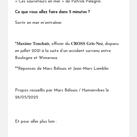
« Ces sauveteurs en mer » de Patrick Pelegrin.
Ce que vous allez faire dans 5 minutes ?
Sortir en mer m’entraîner.
*𝐌𝐚𝐱𝐢𝐦𝐞 𝐓𝐨𝐮𝐜𝐡𝐚𝐢𝐬, officier du 𝐂𝐑𝐎𝐒𝐒 𝐆𝐫𝐢𝐬-𝐍𝐞𝐳, disparu
en juillet 2021 à la suite d’un accident survenu entre
Boulogne et Wimereux.
**Réponses de Marc Bélouis et Jean-Marc Lamblin
Propos recueillis par Marc Bélouis / Humanvibes le
26/05/2025
Et pour aller plus loin :