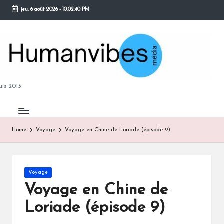
jeu. 6 août 2026
-
10:02:41 PM
Skip
to
content
M
is 2013
Home
Voyage
Voyage en Chine de Loriade (épisode 9)
B
Posted
Voyage
in
Voyage en Chine de
Loriade (épisode 9)