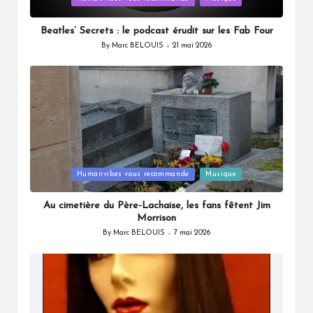
in
Beatles’ Secrets : le podcast érudit sur les Fab Four
By
Marc BELOUIS
21 mai 2026
Posted
by
Posted
Humanvibes vous recommande
Musique
in
Au cimetière du Père-Lachaise, les fans fêtent Jim
Morrison
By
Marc BELOUIS
7 mai 2026
Posted
by