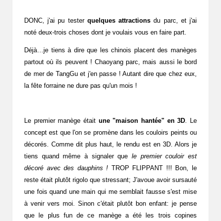
DONC, j'ai pu tester
quelques attractions
du parc, et j'ai
noté deux-trois choses dont je voulais vous en faire part.
Déjà…je tiens à dire que les chinois placent des manèges
partout où ils peuvent ! Chaoyang parc, mais aussi le bord
de mer de TangGu et j'en passe ! Autant dire que chez eux,
la fête forraine ne dure pas qu'un mois !
Le premier manège était
une "maison hantée" en 3D
. Le
concept est que l'on se promène dans les couloirs peints ou
décorés. Comme dit plus haut, le rendu est en 3D. Alors je
tiens quand même à signaler que
le premier couloir est
décoré avec des dauphins !
TROP FLIPPANT !!! Bon, le
reste était plutôt rigolo que stressant; J'avoue avoir sursauté
une fois quand une main qui me semblait fausse s'est mise
à venir vers moi. Sinon c'était plutôt bon enfant: je pense
que le plus fun de ce manège a été les trois copines