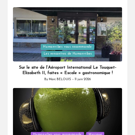
Posted
by
Posted
Humanvibes vous recommande
in
Les rencontres de Humanvibes
Sur le site de l’Aéroport International Le Touquet-
Elizabeth II, faites « Escale » gastronomique !
By
Marc BELOUIS
11 juin 2026
Posted
by
Posted
Humanvibes vous recommande
Musique