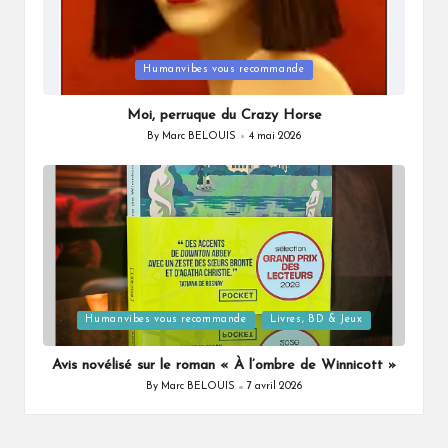
Posted
Humanvibes vous recommande
in
Moi, perruque du Crazy Horse
By
Marc BELOUIS
4 mai 2026
Posted
by
Posted
Humanvibes vous recommande
Livres, BD & Jeux
in
Avis novélisé sur le roman « À l’ombre de Winnicott »
By
Marc BELOUIS
7 avril 2026
Posted
by