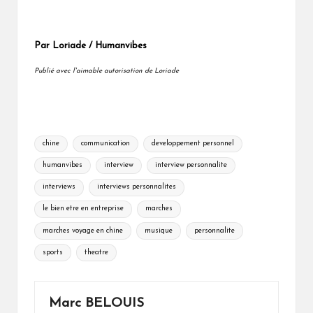
Par Loriade / Humanvibes
Publié avec l'aimable autorisation de Loriade
Tags:
chine
communication
developpement personnel
humanvibes
interview
interview personnalite
interviews
interviews personnalites
le bien etre en entreprise
marches
marches voyage en chine
musique
personnalite
sports
theatre
Marc BELOUIS