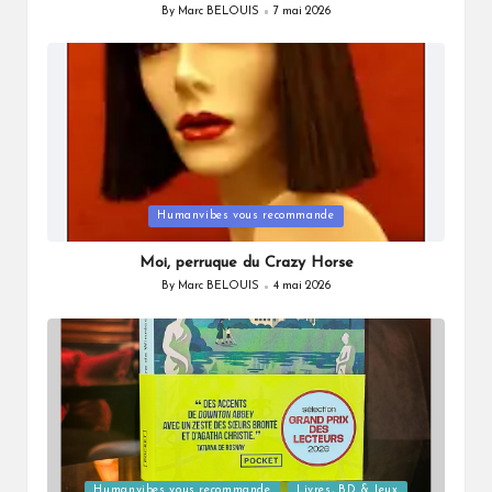
By
Marc BELOUIS
7 mai 2026
Posted
by
Posted
Humanvibes vous recommande
in
Moi, perruque du Crazy Horse
By
Marc BELOUIS
4 mai 2026
Posted
by
Posted
Humanvibes vous recommande
Livres, BD & Jeux