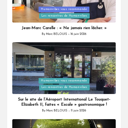
Humanvibes vous recommande
Posted
Les rencontres de Humanvibes
in
Jean-Marc Carelle : « Ne jamais rien lâcher. »
By
Marc BELOUIS
16 juin 2026
Posted
by
Humanvibes vous recommande
Posted
Les rencontres de Humanvibes
in
Sur le site de l’Aéroport International Le Touquet-
Elizabeth II, faites « Escale » gastronomique !
By
Marc BELOUIS
11 juin 2026
Posted
by