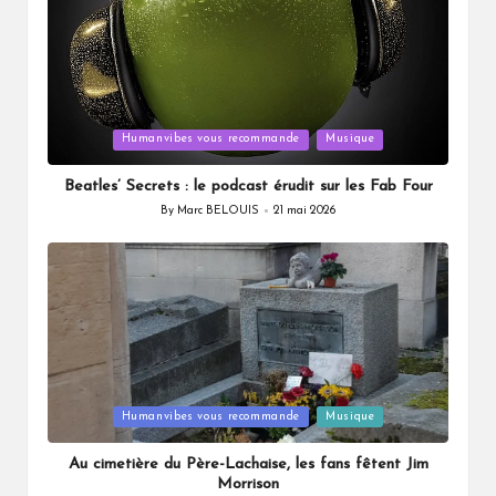
Posted
Humanvibes vous recommande
Musique
in
Beatles’ Secrets : le podcast érudit sur les Fab Four
By
Marc BELOUIS
21 mai 2026
Posted
by
Posted
Humanvibes vous recommande
Musique
in
Au cimetière du Père-Lachaise, les fans fêtent Jim
Morrison