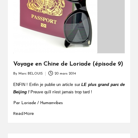
Voyage en Chine de Loriade (épisode 9)
By
Marc BELOUIS
20 mars 2014
Posted
by
ENFIN ! Enfin je publie un article sur
LE plus grand parc de
Beijing !
Preuve qu'il n'est jamais trop tard !
Par Loriade / Humanvibes
Read More