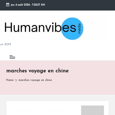
jeu. 6 août 2026
-
7:28:28 AM
Skip
to
content
M
is 2013
marches voyage en chine
B
Home
marches voyage en chine