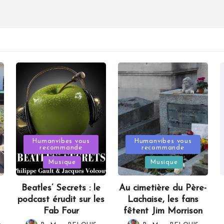
Posted
Posted
Humanvibes vous
Humanvibes vous
recommande
recommande
in
in
Musique
Musique
Beatles’ Secrets : le
Au cimetière du Père-
podcast érudit sur les
Lachaise, les fans
Fab Four
fêtent Jim Morrison
,