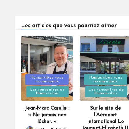
Les articles que vous pourriez aimer
Posted
Posted
Humanvibes vous
Humanvibes vous
recommande
recommande
in
in
Les rencontres de
Les rencontres de
Humanvibes
Humanvibes
Jean-Marc Carelle :
Sur le site de
« Ne jamais rien
l’Aéroport
lâcher. »
International Le
Touquet-Elizabeth II