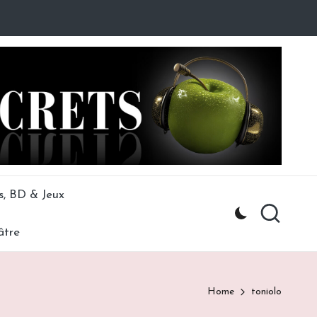
s, BD & Jeux
âtre
Home
toniolo