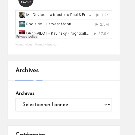
Humanvibes
·
Humanvibes.com
Archives
Archives