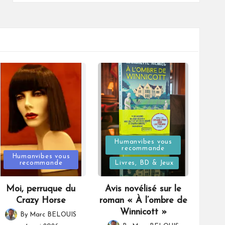
Posted
Humanvibes vous
recommande
Posted
in
Humanvibes vous
recommande
Livres, BD & Jeux
in
Moi, perruque du
Avis novélisé sur le
Crazy Horse
roman « À l’ombre de
Winnicott »
By
Marc BELOUIS
Posted