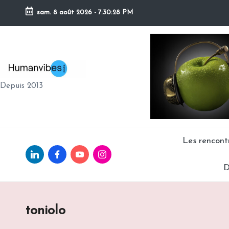
sam. 8 août 2026
-
7:30:29 PM
Skip
to
content
H
Depuis 2013
U
M
A
Les rencon
Linkedin.com
facebook.com
Youtube.com
Instagram.com
N
D
V
IB
toniolo
E