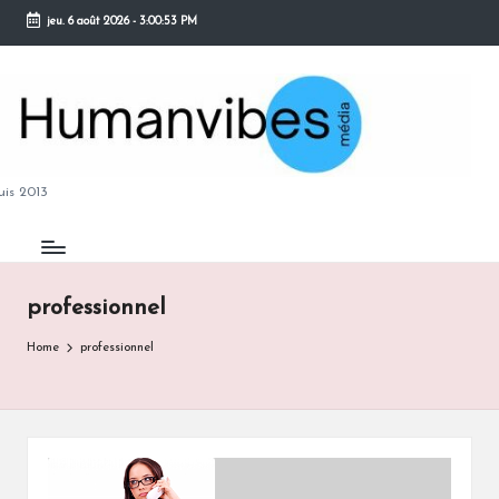
jeu. 6 août 2026
-
3:00:54 PM
Skip
to
content
M
is 2013
professionnel
B
Home
professionnel