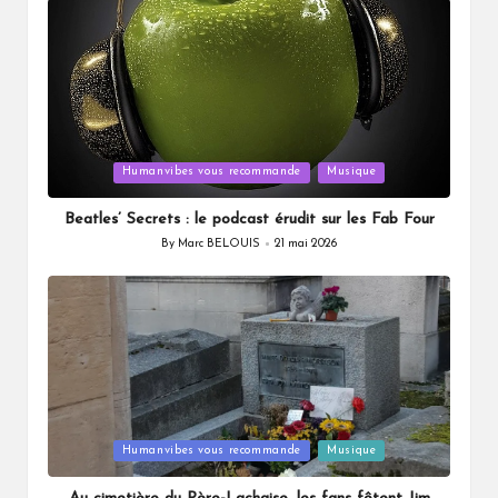
Posted
Humanvibes vous recommande
Musique
in
Beatles’ Secrets : le podcast érudit sur les Fab Four
By
Marc BELOUIS
21 mai 2026
Posted
by
Posted
Humanvibes vous recommande
Musique
in