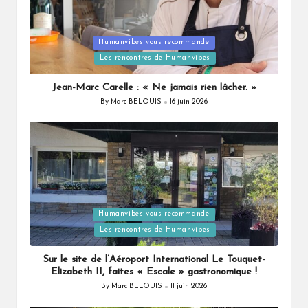
Humanvibes vous recommande
Posted
Les rencontres de Humanvibes
in
Jean-Marc Carelle : « Ne jamais rien lâcher. »
By
Marc BELOUIS
16 juin 2026
Posted
by
Humanvibes vous recommande
Posted
Les rencontres de Humanvibes
in
Sur le site de l’Aéroport International Le Touquet-
Elizabeth II, faites « Escale » gastronomique !
By
Marc BELOUIS
11 juin 2026
Posted
by