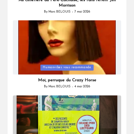
Au cimetière du Père-Lachaise, les fans fêtent Jim
Morrison
By
Marc BELOUIS
7 mai 2026
Posted
by
Posted
Humanvibes vous recommande
in
Moi, perruque du Crazy Horse
By
Marc BELOUIS
4 mai 2026
Posted
by