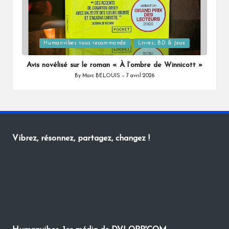
Posted
Humanvibes vous recommande
Livres, BD & Jeux
in
Avis novélisé sur le roman « À l’ombre de Winnicott »
By
Marc BELOUIS
7 avril 2026
Posted
by
Vibrez, résonnez, partagez, changez !