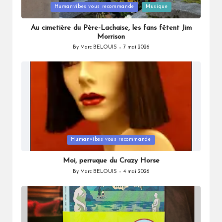
Posted
Humanvibes vous recommande
Musique
in
Au cimetière du Père-Lachaise, les fans fêtent Jim
Morrison
By
Marc BELOUIS
7 mai 2026
Posted
by
Posted
Humanvibes vous recommande
in
Moi, perruque du Crazy Horse
By
Marc BELOUIS
4 mai 2026
Posted
by