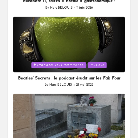
Elizabeth II, faites « Escale » gastronomique !
By
Marc BELOUIS
11 juin 2026
Posted
by
Posted
Humanvibes vous recommande
Musique
in
Beatles’ Secrets : le podcast érudit sur les Fab Four
By
Marc BELOUIS
21 mai 2026
Posted
by