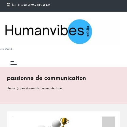
lun. 10 août 2026
-
11:13:32 AM
Skip
to
content
M
is 2013
passionne de communication
B
Home
passionne de communication