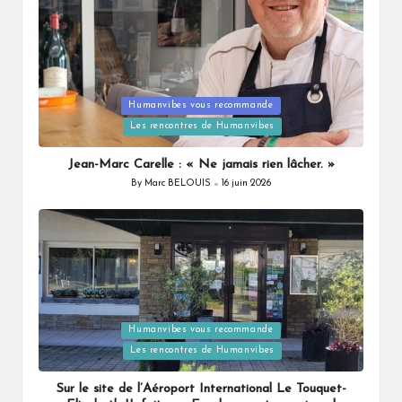
Humanvibes vous recommande
Posted
Les rencontres de Humanvibes
in
Jean-Marc Carelle : « Ne jamais rien lâcher. »
By
Marc BELOUIS
16 juin 2026
Posted
by
Humanvibes vous recommande
Posted
Les rencontres de Humanvibes
in
Sur le site de l’Aéroport International Le Touquet-