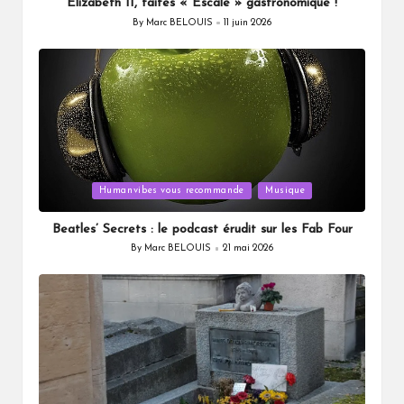
Elizabeth II, faites « Escale » gastronomique !
By
Marc BELOUIS
11 juin 2026
Posted
by
Posted
Humanvibes vous recommande
Musique
in
Beatles’ Secrets : le podcast érudit sur les Fab Four
By
Marc BELOUIS
21 mai 2026
Posted
by