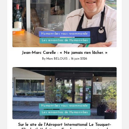
Humanvibes vous recommande
Posted
Les rencontres de Humanvibes
in
Jean-Marc Carelle : « Ne jamais rien lâcher. »
By
Marc BELOUIS
16 juin 2026
Posted
by
Humanvibes vous recommande
Posted
Les rencontres de Humanvibes
in
Sur le site de l’Aéroport International Le Touquet-