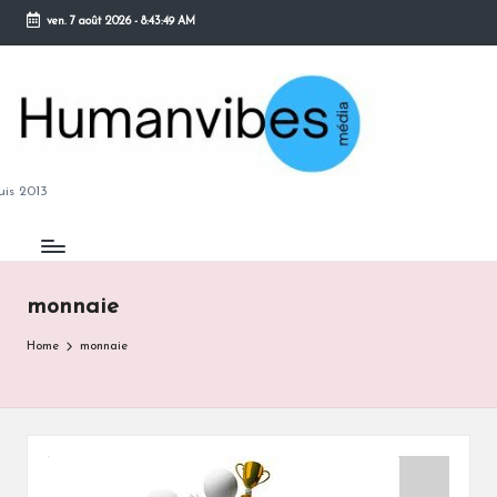
ven. 7 août 2026
-
8:43:50 AM
Skip
to
content
M
is 2013
monnaie
B
Home
monnaie