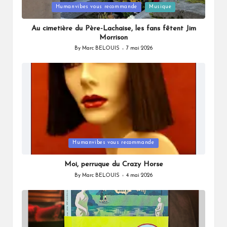
Posted
Humanvibes vous recommande
Musique
in
Au cimetière du Père-Lachaise, les fans fêtent Jim
Morrison
By
Marc BELOUIS
7 mai 2026
Posted
by
Posted
Humanvibes vous recommande
in
Moi, perruque du Crazy Horse
By
Marc BELOUIS
4 mai 2026
Posted
by