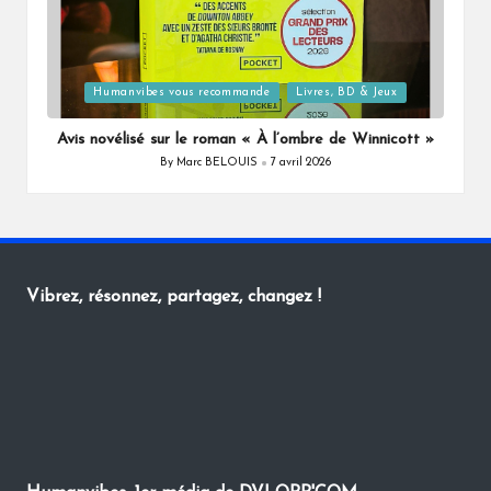
Posted
Humanvibes vous recommande
Livres, BD & Jeux
in
Avis novélisé sur le roman « À l’ombre de Winnicott »
By
Marc BELOUIS
7 avril 2026
Posted
by
Vibrez, résonnez, partagez, changez !