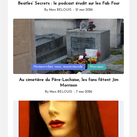
Beatles’ Secrets : le podcast érudit sur les Fab Four
By
Marc BELOUIS
21 mai 2026
Posted
by
Posted
Humanvibes vous recommande
Musique
in
Au cimetière du Père-Lachaise, les fans fêtent Jim
Morrison
By
Marc BELOUIS
7 mai 2026
Posted
by