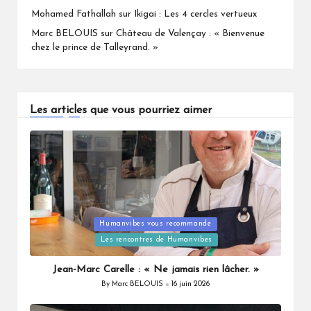
Mohamed Fathallah
sur
Ikigai : Les 4 cercles vertueux
Marc BELOUIS
sur
Château de Valençay : « Bienvenue
chez le prince de Talleyrand. »
Les articles que vous pourriez aimer
Humanvibes vous recommande
Posted
Les rencontres de Humanvibes
in
Jean-Marc Carelle : « Ne jamais rien lâcher. »
By
Marc BELOUIS
16 juin 2026
Posted
by