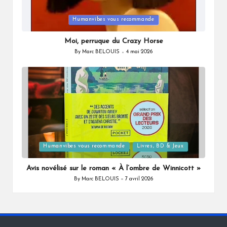
Posted
Humanvibes vous recommande
in
Moi, perruque du Crazy Horse
By
Marc BELOUIS
4 mai 2026
Posted
by
Posted
Humanvibes vous recommande
Livres, BD & Jeux
in
Avis novélisé sur le roman « À l’ombre de Winnicott »
By
Marc BELOUIS
7 avril 2026
Posted
by