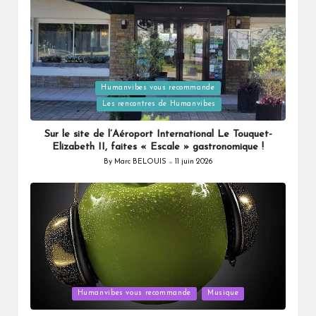
Humanvibes vous recommande
Posted
Les rencontres de Humanvibes
in
Sur le site de l’Aéroport International Le Touquet-
Elizabeth II, faites « Escale » gastronomique !
By
Marc BELOUIS
11 juin 2026
Posted
by
Posted
Humanvibes vous recommande
Musique
in