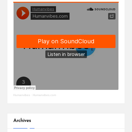
Humanvibes
·
Humanvibes.com
Archives