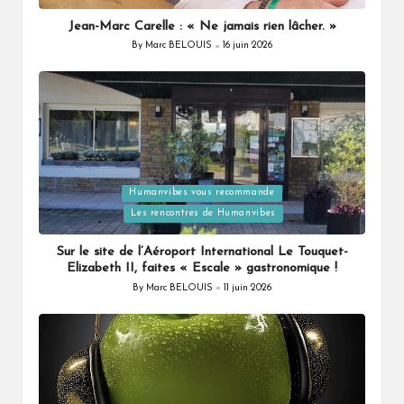
Jean-Marc Carelle : « Ne jamais rien lâcher. »
By
Marc BELOUIS
16 juin 2026
Posted
by
Humanvibes vous recommande
Posted
Les rencontres de Humanvibes
in
Sur le site de l’Aéroport International Le Touquet-
Elizabeth II, faites « Escale » gastronomique !
By
Marc BELOUIS
11 juin 2026
Posted
by