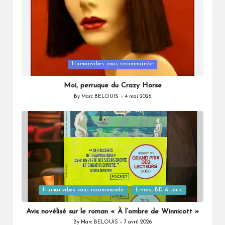
Posted
Humanvibes vous recommande
in
Moi, perruque du Crazy Horse
By
Marc BELOUIS
4 mai 2026
Posted
by
Posted
Humanvibes vous recommande
Livres, BD & Jeux
in
Avis novélisé sur le roman « À l’ombre de Winnicott »
By
Marc BELOUIS
7 avril 2026