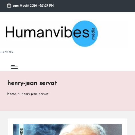
sam. 8 août 2026
-
8:21:28 PM
Skip
to
content
M
is 2013
henry-jean servat
B
Home
henry-jean servat