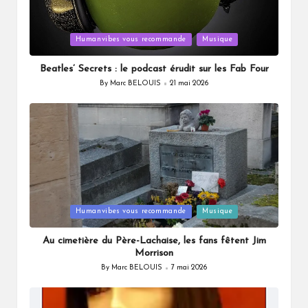
Posted
Humanvibes vous recommande
Musique
in
Beatles’ Secrets : le podcast érudit sur les Fab Four
By
Marc BELOUIS
21 mai 2026
Posted
by
Posted
Humanvibes vous recommande
Musique
in
Au cimetière du Père-Lachaise, les fans fêtent Jim
Morrison
By
Marc BELOUIS
7 mai 2026
Posted
by