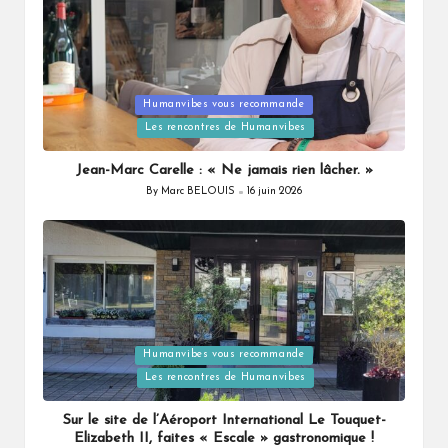
Humanvibes vous recommande
Posted
Les rencontres de Humanvibes
in
Jean-Marc Carelle : « Ne jamais rien lâcher. »
By
Marc BELOUIS
16 juin 2026
Posted
by
Humanvibes vous recommande
Posted
Les rencontres de Humanvibes
in
Sur le site de l’Aéroport International Le Touquet-
Elizabeth II, faites « Escale » gastronomique !