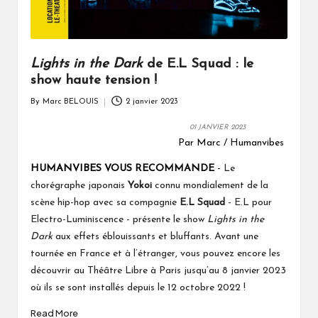
Lights in the Dark
de E.L Squad : le
show haute tension !
By
Marc BELOUIS
2 janvier 2023
Posted
by
01 JANVIER 2023
Par Marc / Humanvibes
HUMANVIBES VOUS RECOMMANDE
-
Le
chorégraphe japonais
Yokoi
connu mondialement de la
scène hip-hop avec sa compagnie
E.L Squad
- E.L pour
Electro-Luminiscence - présente le show
Lights in the
Dark
aux effets éblouissants et bluffants. Avant une
tournée en France et à l’étranger, vous pouvez encore les
découvrir au Théâtre Libre à Paris jusqu’au 8 janvier 2023
où ils se sont installés depuis le 12 octobre 2022 !
Read More