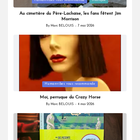
Posted
Humanvibes vous recommande
Musique
in
Au cimetière du Père-Lachaise, les fans fêtent Jim
Morrison
By
Marc BELOUIS
7 mai 2026
Posted
by
Posted
Humanvibes vous recommande
in
Moi, perruque du Crazy Horse
By
Marc BELOUIS
4 mai 2026
Posted
by