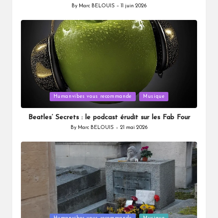
By
Marc BELOUIS
11 juin 2026
Posted
by
Posted
Humanvibes vous recommande
Musique
in
Beatles’ Secrets : le podcast érudit sur les Fab Four
By
Marc BELOUIS
21 mai 2026
Posted
by