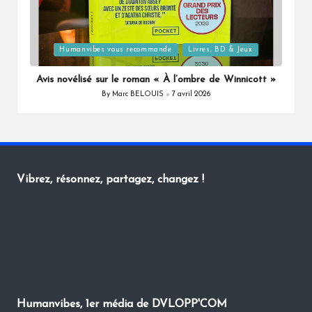
Posted
Humanvibes vous recommande
Livres, BD & Jeux
in
Avis novélisé sur le roman « À l’ombre de Winnicott »
By
Marc BELOUIS
7 avril 2026
Posted
by
Vibrez, résonnez, partagez, changez !
Humanvibes, 1er média de DVLOPP'COM