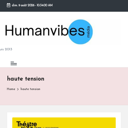
dim. 9 août 2026
-
10:34:00 AM
Skip
to
content
M
is 2013
haute tension
B
Home
haute tension