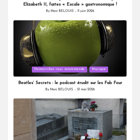
Elizabeth II, faites « Escale » gastronomique !
By
Marc BELOUIS
11 juin 2026
Posted
by
Posted
Humanvibes vous recommande
Musique
in
Beatles’ Secrets : le podcast érudit sur les Fab Four
By
Marc BELOUIS
21 mai 2026
Posted
by