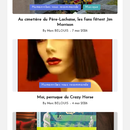
Posted
Humanvibes vous recommande
Musique
in
Au cimetière du Père-Lachaise, les fans fêtent Jim
Morrison
By
Marc BELOUIS
7 mai 2026
Posted
by
Posted
Humanvibes vous recommande
in
Moi, perruque du Crazy Horse
By
Marc BELOUIS
4 mai 2026
Posted
by