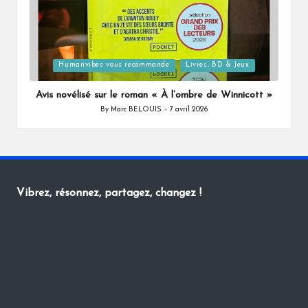
Posted
Humanvibes vous recommande
Livres, BD & Jeux
in
Avis novélisé sur le roman « À l’ombre de Winnicott »
By
Marc BELOUIS
7 avril 2026
Posted
by
Vibrez, résonnez, partagez, changez !