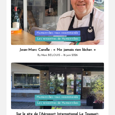
Humanvibes vous recommande
Posted
Les rencontres de Humanvibes
in
Jean-Marc Carelle : « Ne jamais rien lâcher. »
By
Marc BELOUIS
16 juin 2026
Posted
by
Humanvibes vous recommande
Posted
Les rencontres de Humanvibes
in
Sur le site de l’Aéroport International Le Touquet-